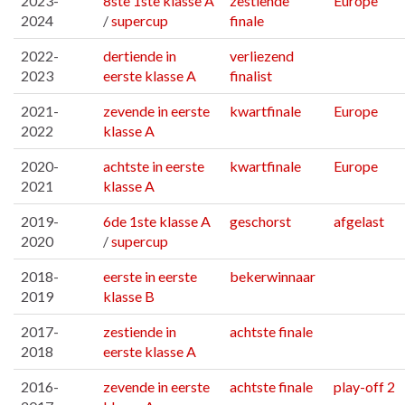
2023-
8ste 1ste klasse A
zestiende
Europe
2024
/
supercup
finale
2022-
dertiende in
verliezend
2023
eerste klasse A
finalist
2021-
zevende in eerste
kwartfinale
Europe
2022
klasse A
2020-
achtste in eerste
kwartfinale
Europe
2021
klasse A
2019-
6de 1ste klasse A
geschorst
afgelast
2020
/
supercup
2018-
eerste in eerste
bekerwinnaar
2019
klasse B
2017-
zestiende in
achtste finale
2018
eerste klasse A
2016-
zevende in eerste
achtste finale
play-off 2