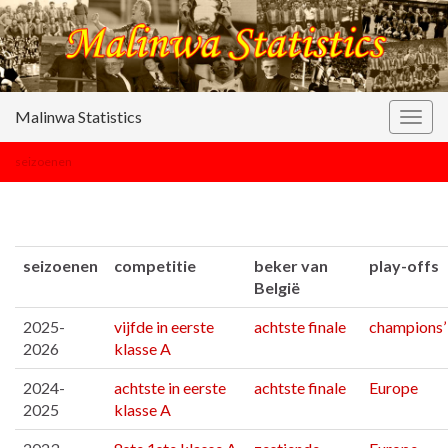
Malinwa Statistics
Togg
navig
seizoenen
seizoenen
competitie
beker van
play-offs
België
2025-
vijfde in eerste
achtste finale
champions’
2026
klasse A
2024-
achtste in eerste
achtste finale
Europe
2025
klasse A