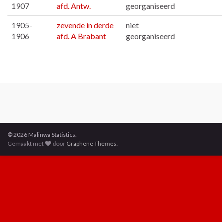
1907
afd. Antw.
georganiseerd
1905-
zevende in derde
niet
1906
afd. A Brabant
georganiseerd
© 2026 Malinwa Statistics.
Gemaakt met
door
Graphene Themes
.