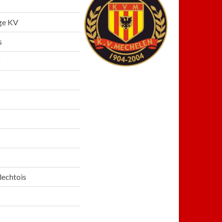
ge KV
s
lechtois