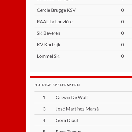
Cercle Brugge KSV
0
RAAL La Louvière
0
SK Beveren
0
KV Kortrijk
0
Lommel SK
0
HUIDIGE SPELERSKERN
1
Ortwin De Wolf
3
José Martínez Marsà
4
Gora Diouf
5
Ryan Teague