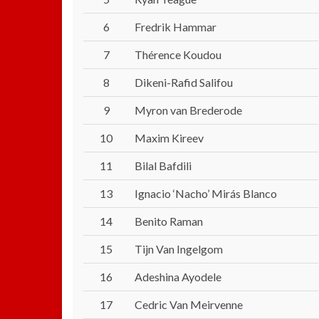
6
Fredrik Hammar
7
Thérence Koudou
8
Dikeni-Rafid Salifou
9
Myron van Brederode
10
Maxim Kireev
11
Bilal Bafdili
13
Ignacio ‘Nacho’ Mirás Blanco
14
Benito Raman
15
Tijn Van Ingelgom
16
Adeshina Ayodele
17
Cedric Van Meirvenne