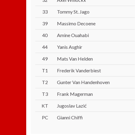
33
Tommy St. Jago
39
Massimo Decoene
40
Amine Ouahabi
44
Yanis Asghir
49
Mats Van Helden
T1
Frederik Vanderbiest
T2
Gunter Van Handenhoven
T3
Frank Magerman
KT
Jugoslav Lazić
PC
Gianni Chiffi