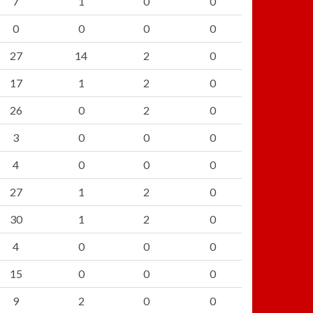
7
1
0
0
0
0
0
0
27
14
2
0
17
1
2
0
26
0
2
0
3
0
0
0
4
0
0
0
27
1
2
0
30
1
2
0
4
0
0
0
15
0
0
0
9
2
0
0