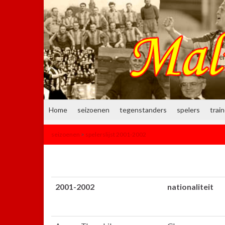
Home
seizoenen
tegenstanders
spelers
trai
seizoenen
>
spelerslijst 2001-2002
2001-2002
nationaliteit