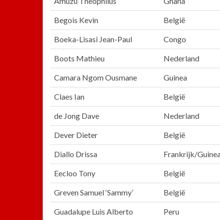
Amuzu Theophilus
Ghana
Begois Kevin
België
Boeka-Lisasi Jean-Paul
Congo
Boots Mathieu
Nederland
Camara Ngom Ousmane
Guinea
Claes Ian
België
de Jong Dave
Nederland
Dever Dieter
België
Diallo Drissa
Frankrijk/Guine
Eecloo Tony
België
Greven Samuel ‘Sammy’
België
Guadalupe Luis Alberto
Peru