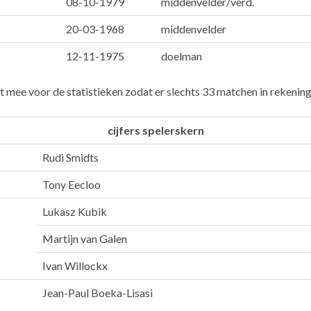
08-10-1979
middenvelder/verd.
20-03-1968
middenvelder
12-11-1975
doelman
et mee voor de statistieken zodat er slechts 33 matchen in rekeni
cijfers spelerskern
Rudi Smidts
Tony Eecloo
Lukasz Kubik
Martijn van Galen
Ivan Willockx
Jean-Paul Boeka-Lisasi