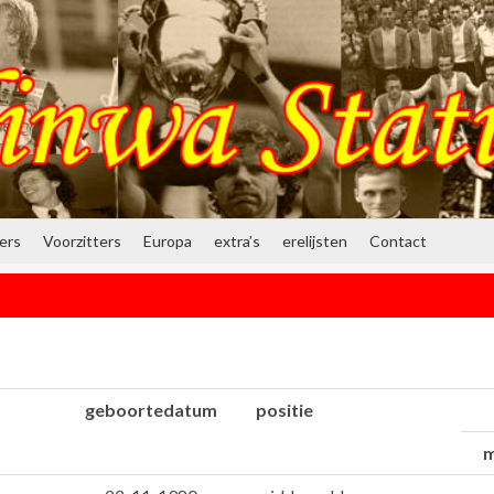
ners
Voorzitters
Europa
extra’s
erelijsten
Contact
geboortedatum
positie
m