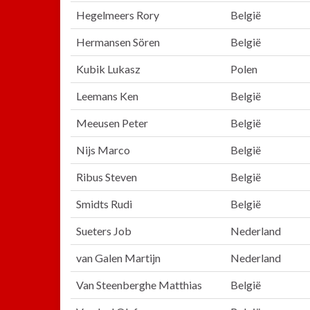
Hegelmeers Rory
België
Hermansen Sören
België
Kubik Lukasz
Polen
Leemans Ken
België
Meeusen Peter
België
Nijs Marco
België
Ribus Steven
België
Smidts Rudi
België
Sueters Job
Nederland
van Galen Martijn
Nederland
Van Steenberghe Matthias
België