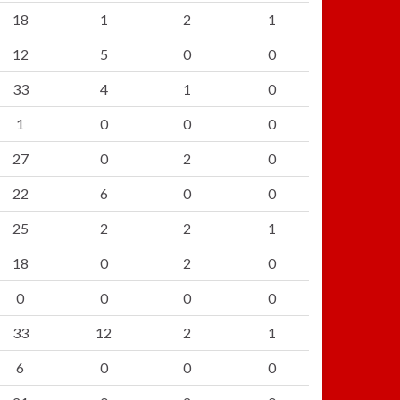
18
1
2
1
12
5
0
0
33
4
1
0
1
0
0
0
27
0
2
0
22
6
0
0
25
2
2
1
18
0
2
0
0
0
0
0
33
12
2
1
6
0
0
0