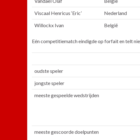
Vandael Olaf
België
Viscaal Henricus ‘Eric’
Nederland
Willockx Ivan
België
Eén competitiematch eindigde op forfait en telt ni
oudste speler
jongste speler
meeste gespeelde wedstrijden
meeste gescoorde doelpunten