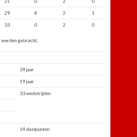
21
0
2
0
29
8
2
1
33
0
2
0
ng werden gebracht.
39 jaar
19 jaar
33 wedstrijden
14 doelpunten