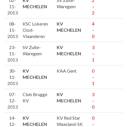
02-
KV
SV Zulte-
2
11-
MECHELEN
Waregem
–
2013
2
08-
KSC Lokeren
KV
4
11-
Oost-
MECHELEN
–
2013
Vlaanderen
0
23-
SV Zulte-
KV
3
11-
Waregem
MECHELEN
–
2013
1
30-
KV
KAA Gent
0
11-
MECHELEN
–
2013
1
07-
Club Brugge
KV
3
12-
KV
MECHELEN
–
2013
0
14-
KV
KV Red Star
0
12-
MECHELEN
Waasland-SK
–