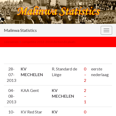
Malinwa Statistics
Togg
navig
seizoenen
>
competitie 2013-2014 dertiende plaats
28-
KV
R. Standard de
0
eerste
07-
MECHELEN
Liège
–
nederlaag
2013
2
04-
KAA Gent
KV
2
08-
MECHELEN
–
2013
1
10-
KV Red Star
KV
0