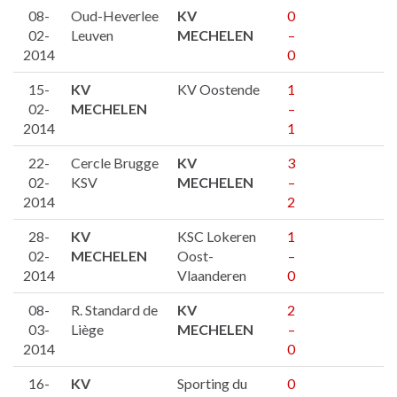
08-
Oud-Heverlee
KV
0
02-
Leuven
MECHELEN
–
2014
0
15-
KV
KV Oostende
1
02-
MECHELEN
–
2014
1
22-
Cercle Brugge
KV
3
02-
KSV
MECHELEN
–
2014
2
28-
KV
KSC Lokeren
1
02-
MECHELEN
Oost-
–
2014
Vlaanderen
0
08-
R. Standard de
KV
2
03-
Liège
MECHELEN
–
2014
0
16-
KV
Sporting du
0