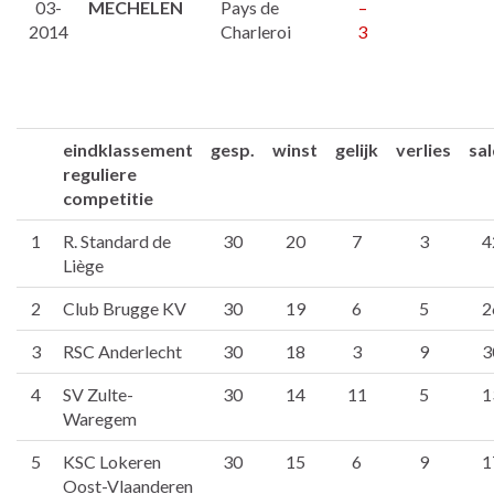
03-
MECHELEN
Pays de
–
2014
Charleroi
3
eindklassement
gesp.
winst
gelijk
verlies
sa
reguliere
competitie
1
R. Standard de
30
20
7
3
4
Liège
2
Club Brugge KV
30
19
6
5
2
3
RSC Anderlecht
30
18
3
9
3
4
SV Zulte-
30
14
11
5
1
Waregem
5
KSC Lokeren
30
15
6
9
1
Oost-Vlaanderen