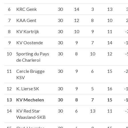
6
KRC Genk
30
14
3
13
7
KAA Gent
30
12
8
10
8
KV Kortrijk
30
10
9
11
-
9
KV Oostende
30
9
7
14
-
10
Sporting du Pays
30
8
10
12
-
de Charleroi
11
Cercle Brugge
30
9
6
15
-
KSV
12
K. Lierse SK
30
9
5
16
-
13
KV Mechelen
30
8
7
15
-
14
KV Red Star
30
6
13
11
-
Waasland-SKB