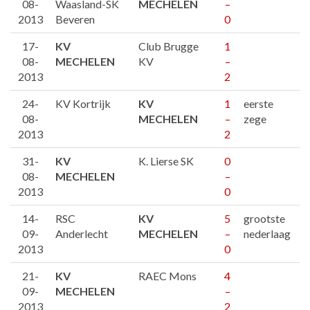
08-
Waasland-SK
MECHELEN
–
2013
Beveren
0
17-
KV
Club Brugge
1
08-
MECHELEN
KV
–
2013
2
24-
KV Kortrijk
KV
1
eerste
08-
MECHELEN
–
zege
2013
2
31-
KV
K. Lierse SK
0
08-
MECHELEN
–
2013
0
14-
RSC
KV
5
grootste
09-
Anderlecht
MECHELEN
–
nederlaag
2013
0
21-
KV
RAEC Mons
4
09-
MECHELEN
–
2013
2