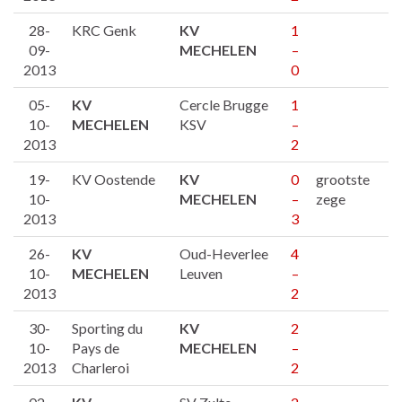
28-
KRC Genk
KV
1
09-
MECHELEN
–
2013
0
05-
KV
Cercle Brugge
1
10-
MECHELEN
KSV
–
2013
2
19-
KV Oostende
KV
0
grootste
10-
MECHELEN
–
zege
2013
3
26-
KV
Oud-Heverlee
4
10-
MECHELEN
Leuven
–
2013
2
30-
Sporting du
KV
2
10-
Pays de
MECHELEN
–
2013
Charleroi
2