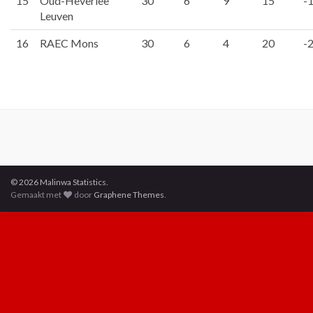
15
Oud-Heverlee
30
6
9
15
-
Leuven
16
RAEC Mons
30
6
4
20
-
© 2026 Malinwa Statistics.
Gemaakt met
door
Graphene Themes
.