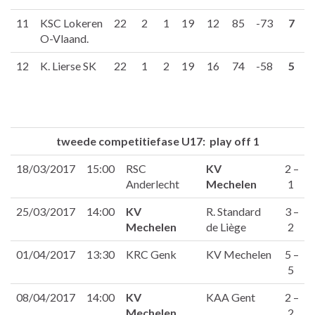
11
KSC Lokeren
22
2
1
19
12
85
-73
7
O-Vlaand.
12
K. Lierse SK
22
1
2
19
16
74
-58
5
tweede competitiefase U17: play off 1
18/03/2017
15:00
RSC
KV
2 –
Anderlecht
Mechelen
1
25/03/2017
14:00
KV
R. Standard
3 –
Mechelen
de Liège
2
01/04/2017
13:30
KRC Genk
KV Mechelen
5 –
5
08/04/2017
14:00
KV
KAA Gent
2 –
Mechelen
2