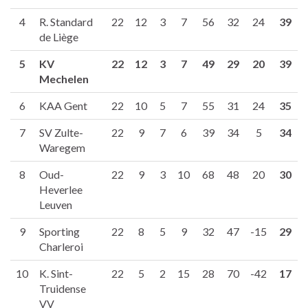
4
R. Standard
22
12
3
7
56
32
24
39
de Liège
5
KV
22
12
3
7
49
29
20
39
Mechelen
6
KAA Gent
22
10
5
7
55
31
24
35
7
SV Zulte-
22
9
7
6
39
34
5
34
Waregem
8
Oud-
22
9
3
10
68
48
20
30
Heverlee
Leuven
9
Sporting
22
8
5
9
32
47
-15
29
Charleroi
10
K. Sint-
22
5
2
15
28
70
-42
17
Truidense
VV