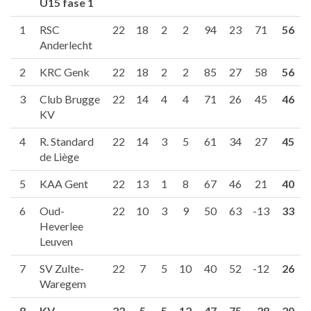
U15 fase 1
1
RSC
22
18
2
2
94
23
71
56
Anderlecht
2
KRC Genk
22
18
2
2
85
27
58
56
3
Club Brugge
22
14
4
4
71
26
45
46
KV
4
R. Standard
22
14
3
5
61
34
27
45
de Liège
5
KAA Gent
22
13
1
8
67
46
21
40
6
Oud-
22
10
3
9
50
63
-13
33
Heverlee
Leuven
7
SV Zulte-
22
7
5
10
40
52
-12
26
Waregem
8
KV
22
5
5
12
47
75
-28
20