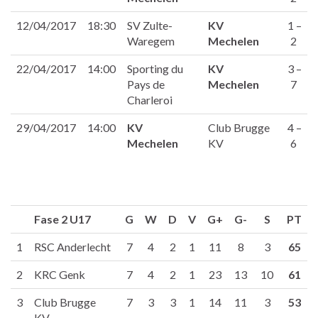
12/04/2017
18:30
SV Zulte-
KV
1 –
Waregem
Mechelen
2
22/04/2017
14:00
Sporting du
KV
3 –
Pays de
Mechelen
7
Charleroi
29/04/2017
14:00
KV
Club Brugge
4 –
Mechelen
KV
6
Fase 2 U17
G
W
D
V
G+
G-
S
PT
1
RSC Anderlecht
7
4
2
1
11
8
3
65
2
KRC Genk
7
4
2
1
23
13
10
61
3
Club Brugge
7
3
3
1
14
11
3
53
KV