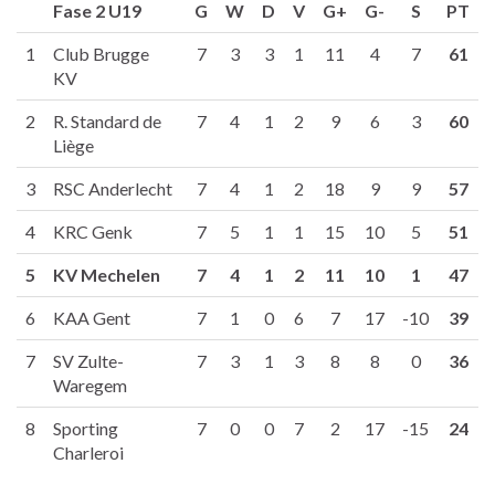
Fase 2 U19
G
W
D
V
G+
G-
S
PT
1
Club Brugge
7
3
3
1
11
4
7
61
KV
2
R. Standard de
7
4
1
2
9
6
3
60
Liège
3
RSC Anderlecht
7
4
1
2
18
9
9
57
4
KRC Genk
7
5
1
1
15
10
5
51
5
KV Mechelen
7
4
1
2
11
10
1
47
6
KAA Gent
7
1
0
6
7
17
-10
39
7
SV Zulte-
7
3
1
3
8
8
0
36
Waregem
8
Sporting
7
0
0
7
2
17
-15
24
Charleroi