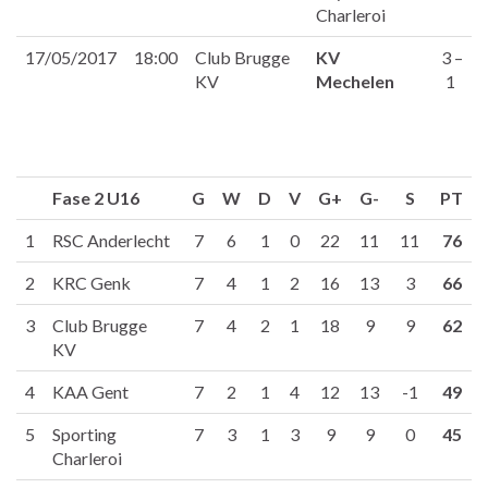
Charleroi
17/05/2017
18:00
Club Brugge
KV
3 –
KV
Mechelen
1
Fase 2 U16
G
W
D
V
G+
G-
S
PT
1
RSC Anderlecht
7
6
1
0
22
11
11
76
2
KRC Genk
7
4
1
2
16
13
3
66
3
Club Brugge
7
4
2
1
18
9
9
62
KV
4
KAA Gent
7
2
1
4
12
13
-1
49
5
Sporting
7
3
1
3
9
9
0
45
Charleroi