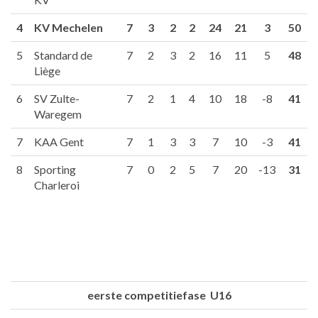
4
KV Mechelen
7
3
2
2
24
21
3
50
5
Standard de
7
2
3
2
16
11
5
48
Liège
6
SV Zulte-
7
2
1
4
10
18
-8
41
Waregem
7
KAA Gent
7
1
3
3
7
10
-3
41
8
Sporting
7
0
2
5
7
20
-13
31
Charleroi
eerste competitiefase U16