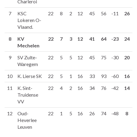
Charleroi
7
KSC
22
8
2
12
45
56
-11
26
Lokeren O-
Vlaand.
8
KV
22
7
3
12
41
64
-23
24
Mechelen
9
SV Zulte-
22
5
5
12
45
75
-30
20
Waregem
10
K. Lierse SK
22
5
1
16
33
93
-60
16
11
K. Sint-
22
4
2
16
34
76
-42
14
Truidense
VV
12
Oud-
22
1
5
16
26
74
-48
8
Heverlee
Leuven