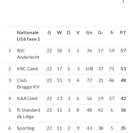
1
Nationale
G
W
D
V
G+
G-
S
PT
U16 fase 1
1
RSC
22
18
3
1
76
17
59
57
Anderlecht
2
KRC Genk
22
17
2
3
108
37
71
53
3
Club
22
15
3
4
77
31
46
48
Brugge KV
4
KAA Gent
22
13
3
6
56
29
27
42
5
R. Standard
22
11
3
8
48
42
6
36
de Liège
6
Sporting
22
11
2
9
43
38
5
35