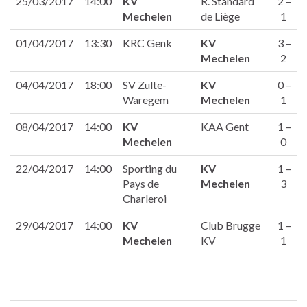
25/03/2017
14:00
KV
R. Standard
2 –
Mechelen
de Liège
1
01/04/2017
13:30
KRC Genk
KV
3 –
Mechelen
2
04/04/2017
18:00
SV Zulte-
KV
0 –
Waregem
Mechelen
1
08/04/2017
14:00
KV
KAA Gent
1 –
Mechelen
0
22/04/2017
14:00
Sporting du
KV
1 –
Pays de
Mechelen
3
Charleroi
29/04/2017
14:00
KV
Club Brugge
1 –
Mechelen
KV
1