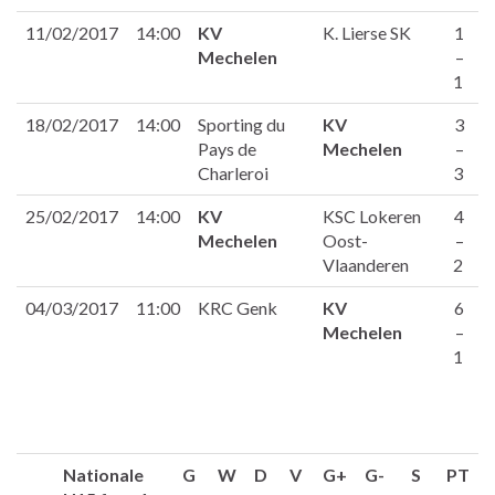
11/02/2017
14:00
KV
K. Lierse SK
1
Mechelen
–
1
18/02/2017
14:00
Sporting du
KV
3
Pays de
Mechelen
–
Charleroi
3
25/02/2017
14:00
KV
KSC Lokeren
4
Mechelen
Oost-
–
Vlaanderen
2
04/03/2017
11:00
KRC Genk
KV
6
Mechelen
–
1
Nationale
G
W
D
V
G+
G-
S
PT