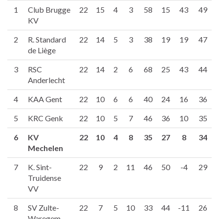
1
Club Brugge
22
15
4
3
58
15
43
49
KV
2
R. Standard
22
14
5
3
38
19
19
47
de Liège
3
RSC
22
14
2
6
68
25
43
44
Anderlecht
4
KAA Gent
22
10
6
6
40
24
16
36
5
KRC Genk
22
10
5
7
46
36
10
35
6
KV
22
10
4
8
35
27
8
34
Mechelen
7
K. Sint-
22
9
2
11
46
50
-4
29
Truidense
VV
8
SV Zulte-
22
7
5
10
33
44
-11
26
Waregem