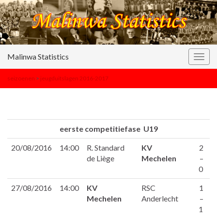
Malinwa Statistics
Togg
navig
seizoenen
>
jeugduitslagen 2016-2017
eerste competitiefase U19
20/08/2016
14:00
R. Standard
KV
2
de Liège
Mechelen
–
0
27/08/2016
14:00
KV
RSC
1
Mechelen
Anderlecht
–
1