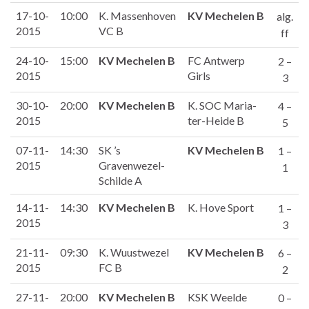
17-10-
10:00
K. Massenhoven
KV Mechelen B
alg.
2015
VC B
ff
24-10-
15:00
KV Mechelen B
FC Antwerp
2 –
2015
Girls
3
30-10-
20:00
KV Mechelen B
K. SOC Maria-
4 –
2015
ter-Heide B
5
07-11-
14:30
SK ’s
KV Mechelen B
1 –
2015
Gravenwezel-
1
Schilde A
14-11-
14:30
KV Mechelen B
K. Hove Sport
1 –
2015
3
21-11-
09:30
K. Wuustwezel
KV Mechelen B
6 –
2015
FC B
2
27-11-
20:00
KV Mechelen B
KSK Weelde
0 –