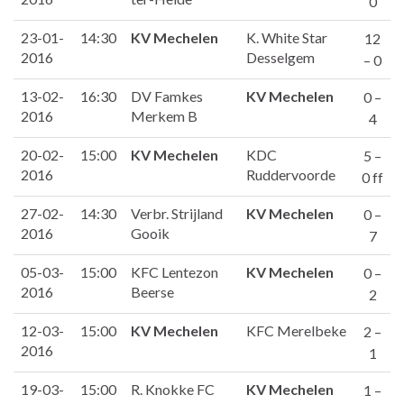
0
23-01-
14:30
KV Mechelen
K. White Star
12
2016
Desselgem
– 0
13-02-
16:30
DV Famkes
KV Mechelen
0 –
2016
Merkem B
4
20-02-
15:00
KV Mechelen
KDC
5 –
2016
Ruddervoorde
0 ff
27-02-
14:30
Verbr. Strijland
KV Mechelen
0 –
2016
Gooik
7
05-03-
15:00
KFC Lentezon
KV Mechelen
0 –
2016
Beerse
2
12-03-
15:00
KV Mechelen
KFC Merelbeke
2 –
2016
1
19-03-
15:00
R. Knokke FC
KV Mechelen
1 –