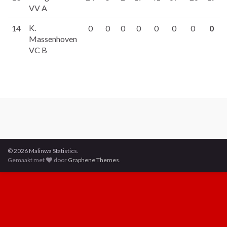
VV A
K.
14
0
0
0
0
0
0
0
0
Massenhoven
VC B
© 2026 Malinwa Statistics.
Gemaakt met
door
Graphene Themes
.