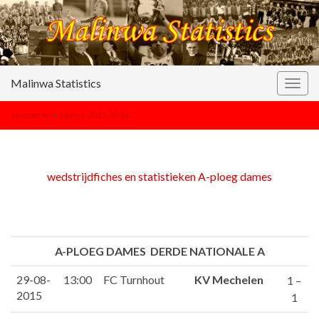
Malinwa Statistics
Togg
navig
seizoenen
>
dames 2015-2016
wedstrijdfiches en statistieken A-ploeg dames
A-PLOEG DAMES DERDE NATIONALE A
29-08-
13:00
FC Turnhout
KV Mechelen
1 –
2015
1