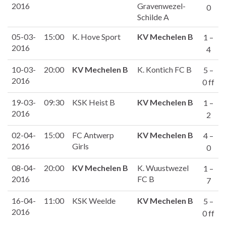
2016
Gravenwezel-
0
Schilde A
05-03-
15:00
K. Hove Sport
KV Mechelen B
1 –
2016
4
10-03-
20:00
KV Mechelen B
K. Kontich FC B
5 –
2016
0 ff
19-03-
09:30
KSK Heist B
KV Mechelen B
1 –
2016
2
02-04-
15:00
FC Antwerp
KV Mechelen B
4 –
2016
Girls
0
08-04-
20:00
KV Mechelen B
K. Wuustwezel
1 –
2016
FC B
7
16-04-
11:00
KSK Weelde
KV Mechelen B
5 –
2016
0 ff