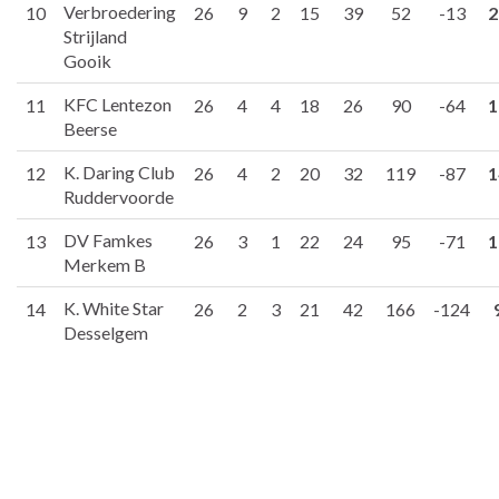
Verbroedering
10
26
9
2
15
39
52
-13
2
Strijland
Gooik
KFC Lentezon
11
26
4
4
18
26
90
-64
1
Beerse
K. Daring Club
12
26
4
2
20
32
119
-87
1
Ruddervoorde
DV Famkes
13
26
3
1
22
24
95
-71
1
Merkem B
K. White Star
14
26
2
3
21
42
166
-124
Desselgem