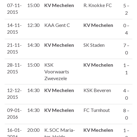
07-11-
15:00
KV Mechelen
R. Knokke FC
5 –
2015
2
14-11-
12:30
KAA Gent C
KV Mechelen
0 –
2015
4
21-11-
14:30
KV Mechelen
SK Staden
7 –
2015
0
28-11-
15:00
KSK
KV Mechelen
1 –
2015
Voorwaarts
1
Zwevezele
12-12-
14:30
KV Mechelen
KSK Beveren
4 –
2015
0
09-01-
14:30
KV Mechelen
FC Turnhout
8 –
2016
0
16-01-
20:00
K. SOC Maria-
KV Mechelen
1 –
2016
ter-Heide