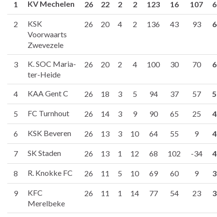
KV Mechelen
1
26
22
2
2
123
16
107
6
KSK
2
26
20
4
2
136
43
93
6
Voorwaarts
Zwevezele
K. SOC Maria-
3
26
20
2
4
100
30
70
6
ter-Heide
KAA Gent C
4
26
18
3
5
94
37
57
5
FC Turnhout
5
26
14
3
9
90
65
25
4
KSK Beveren
6
26
13
3
10
64
55
9
4
SK Staden
7
26
13
1
12
68
102
-34
4
R. Knokke FC
8
26
11
5
10
69
60
9
3
KFC
9
26
11
1
14
77
54
23
3
Merelbeke