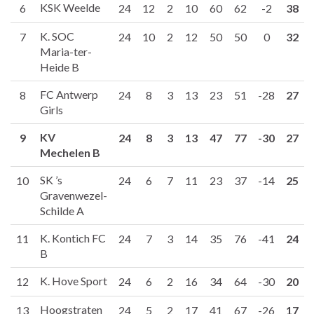
KSK Weelde
6
24
12
2
10
60
62
-2
38
K. SOC
7
24
10
2
12
50
50
0
32
Maria-ter-
Heide B
FC Antwerp
8
24
8
3
13
23
51
-28
27
Girls
KV
9
24
8
3
13
47
77
-30
27
Mechelen B
SK ’s
10
24
6
7
11
23
37
-14
25
Gravenwezel-
Schilde A
K. Kontich FC
11
24
7
3
14
35
76
-41
24
B
K. Hove Sport
12
24
6
2
16
34
64
-30
20
Hoogstraten
13
24
5
2
17
41
67
-26
17