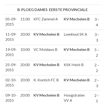
B-PLOEG DAMES EERSTE PROVINCIALE
05-09-
11:00
KFC Zammel A
KV Mechelen B
3 –
2015
4
11-09-
20:00
KV Mechelen B
Loenhout SK A
3 –
2015
3
19-09-
10:00
VC Moldavo B
KV Mechelen B
5 –
2015
2
25-09-
20:00
KV Mechelen B
KSK Heist B
2 –
2015
2
02-10-
20:00
K. Kontich FC B
KV Mechelen B
2 –
2015
3
09-10-
20:00
KV Mechelen B
Hoogstraten
2 –
2015
VV A
5