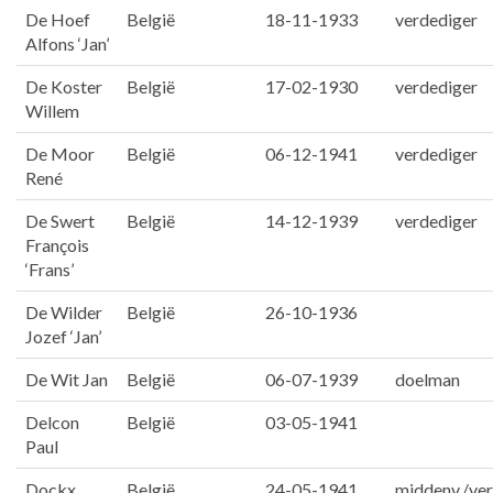
De Hoef
België
18-11-1933
verdediger
Alfons ‘Jan’
De Koster
België
17-02-1930
verdediger
Willem
De Moor
België
06-12-1941
verdediger
René
De Swert
België
14-12-1939
verdediger
François
‘Frans’
De Wilder
België
26-10-1936
Jozef ‘Jan’
De Wit Jan
België
06-07-1939
doelman
Delcon
België
03-05-1941
Paul
Dockx
België
24-05-1941
middenv./ver