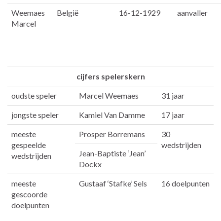
Weemaes
België
16-12-1929
aanvaller
Marcel
cijfers spelerskern
oudste speler
Marcel Weemaes
31 jaar
jongste speler
Kamiel Van Damme
17 jaar
meeste
Prosper Borremans
30
gespeelde
wedstrijden
Jean-Baptiste ‘Jean’
wedstrijden
Dockx
meeste
Gustaaf ‘Stafke’ Sels
16 doelpunten
gescoorde
doelpunten