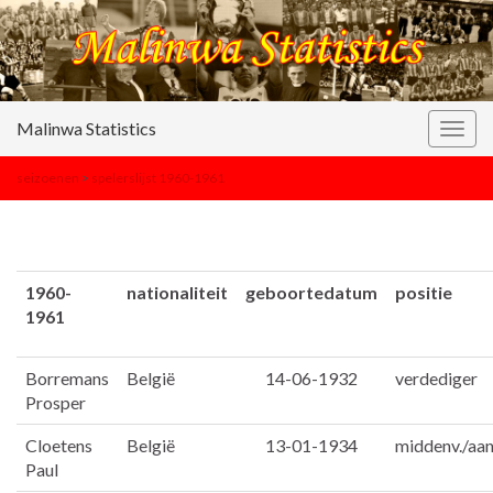
Malinwa Statistics
Togg
navig
seizoenen
>
spelerslijst 1960-1961
1960-
nationaliteit
geboortedatum
positie
1961
Borremans
België
14-06-1932
verdediger
Prosper
Cloetens
België
13-01-1934
middenv./aan
Paul