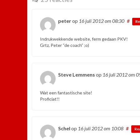
peter
op
16 juli 2012
om 08:30
#
Re
Indrukwekkende website, ferm gedaan PKV!
Grtz, Peter “de coach” ;o)
Steve Lemmens
op
16 juli 2012
om 0
Wat een fantastische site!
Proficiat!!
Schel
op
16 juli 2012
om 10:08
#
Re