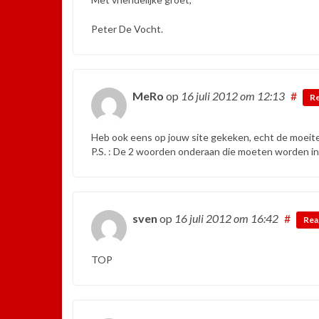
Peter De Vocht.
MeRo
op
16 juli 2012
om 12:13
#
R
Heb ook eens op jouw site gekeken, echt de moeite
P.S. : De 2 woorden onderaan die moeten worden ing
sven
op
16 juli 2012
om 16:42
#
Rea
TOP