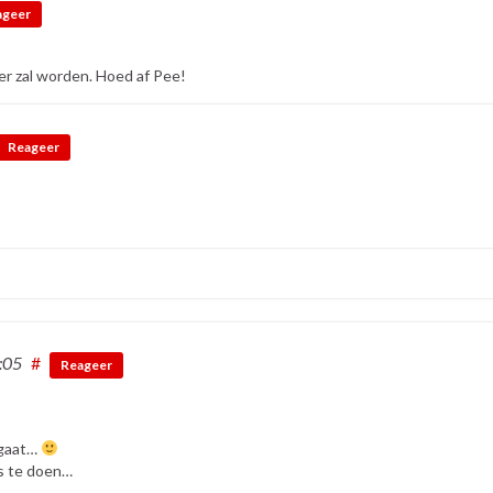
ageer
er zal worden. Hoed af Pee!
Reageer
:05
#
Reageer
 gaat…
rs te doen…