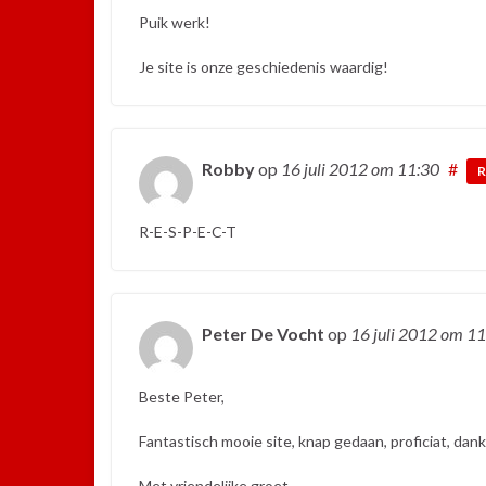
Puik werk!
Je site is onze geschiedenis waardig!
Robby
op
16 juli 2012
om 11:30
#
R
R-E-S-P-E-C-T
Peter De Vocht
op
16 juli 2012
om 11
Beste Peter,
Fantastisch mooie site, knap gedaan, proficiat, dank
Met vriendelijke groet,