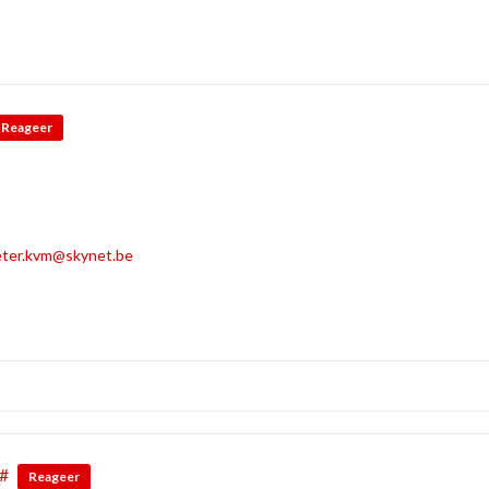
Reageer
eter.kvm@skynet.be
#
Reageer