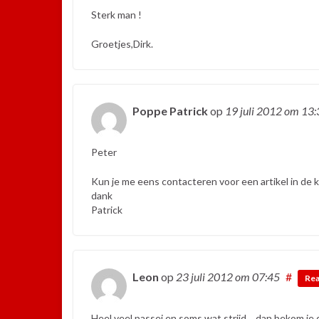
Sterk man !
Groetjes,Dirk.
Poppe Patrick
op
19 juli 2012
om 13:
Peter
Kun je me eens contacteren voor een artikel in de 
dank
Patrick
Leon
op
23 juli 2012
om 07:45
#
Re
Heel veel passei en soms wat strijd… dan bekom je d