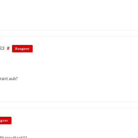
33
#
Reageer
krant aub?
ageer
it resultaat!!!