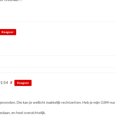
Reageer
1:54
#
Reageer
gevonden. Die kan je wellicht makkelijk rechtzetten. Heb je mijn GSM-nu
daan, en heel overzichtelijk.