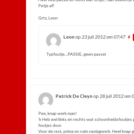
Petje af!
Grtz, Leon
Leon
op
23 juli 2012
om 07:47
#
Typfoutje…PASSIE, geen passei
Patrick De Cleyn
op
28 juli 2012
om 0
Pee, knap werk man!
‘k Heb wel links en rechts wat schoonheidsfoutjes 
foutjes door.
Voor de rest, prima en ruim naslagwerk. Heel knap ge