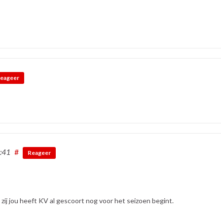
eageer
:41
#
Reageer
 zij jou heeft KV al gescoort nog voor het seizoen begint.