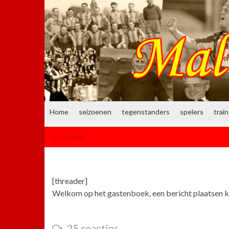
Home
seizoenen
tegenstanders
spelers
trai
Gastenboek
[threader]
Welkom op het gastenboek, een bericht plaatsen ka
25 reacties