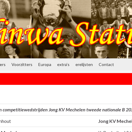
ners
Voorzitters
Europa
extra’s
erelijsten
Contact
en competitiewedstrijden Jong KV Mechelen tweede nationale B 2
nhout
Jong KV Meche