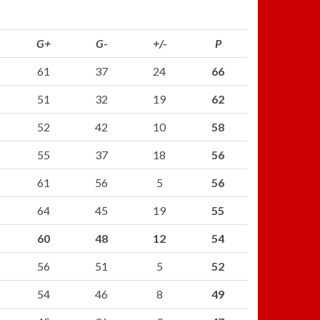
G+
G-
+/-
P
61
37
24
66
51
32
19
62
52
42
10
58
55
37
18
56
61
56
5
56
64
45
19
55
60
48
12
54
56
51
5
52
54
46
8
49