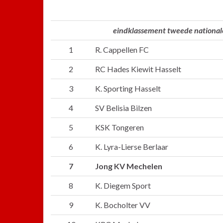
eindklassement tweede national
1
R. Cappellen FC
2
RC Hades Kiewit Hasselt
3
K. Sporting Hasselt
4
SV Belisia Bilzen
5
KSK Tongeren
6
K. Lyra-Lierse Berlaar
7
Jong KV Mechelen
8
K. Diegem Sport
9
K. Bocholter VV