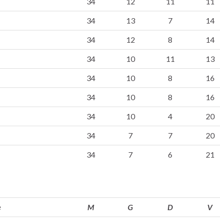
34
12
11
11
34
13
7
14
34
12
8
14
34
10
11
13
34
10
8
16
34
10
8
16
34
10
4
20
34
7
7
20
34
7
6
21
e
M
G
D
V