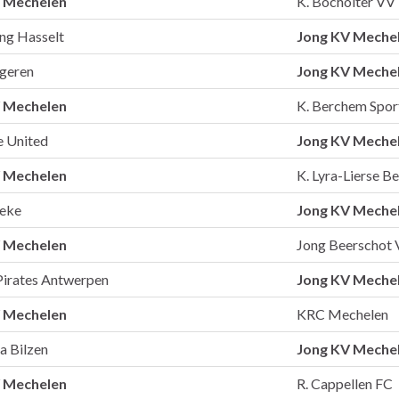
 Mechelen
K. Bocholter VV
ing Hasselt
Jong KV Meche
geren
Jong KV Meche
 Mechelen
K. Berchem Spor
e United
Jong KV Meche
 Mechelen
K. Lyra-Lierse B
beke
Jong KV Meche
 Mechelen
Jong Beerschot
Pirates Antwerpen
Jong KV Meche
 Mechelen
KRC Mechelen
ia Bilzen
Jong KV Meche
 Mechelen
R. Cappellen FC