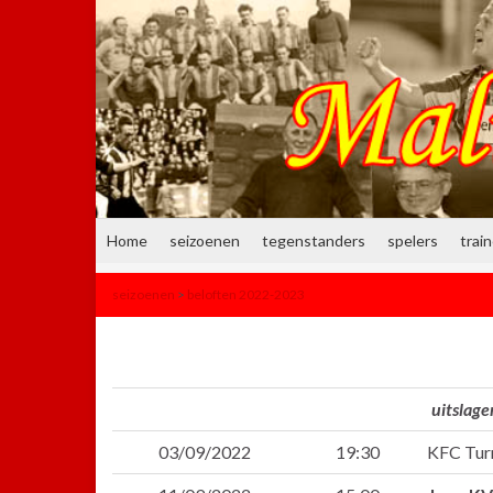
Home
seizoenen
tegenstanders
spelers
trai
seizoenen
>
beloften 2022-2023
uitslag
03/09/2022
19:30
KFC Tur