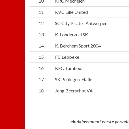
10
KRC Mechelen
11
KVC Lille United
12
SC City Pirates Antwerpen
13
K. Londerzeel SK
14
K. Berchem Sport 2004
15
FC Lebbeke
16
KFC Turnhout
17
SK Pepingen-Halle
18
Jong Beerschot VA
eindklassement eerste period