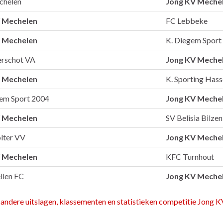
chelen
Jong KV Meche
 Mechelen
FC Lebbeke
 Mechelen
K. Diegem Sport
erschot VA
Jong KV Meche
 Mechelen
K. Sporting Hass
hem Sport 2004
Jong KV Meche
 Mechelen
SV Belisia Bilzen
lter VV
Jong KV Meche
 Mechelen
KFC Turnhout
llen FC
Jong KV Meche
 andere uitslagen, klassementen en statistieken competitie Jong