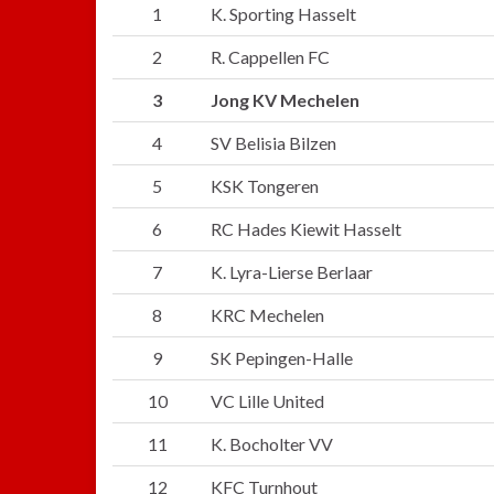
1
K. Sporting Hasselt
2
R. Cappellen FC
3
Jong KV Mechelen
4
SV Belisia Bilzen
5
KSK Tongeren
6
RC Hades Kiewit Hasselt
7
K. Lyra-Lierse Berlaar
8
KRC Mechelen
9
SK Pepingen-Halle
10
VC Lille United
11
K. Bocholter VV
12
KFC Turnhout