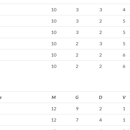
10
3
3
4
10
3
2
5
10
3
2
5
10
2
3
5
10
2
2
6
10
2
2
6
e
M
G
D
V
12
9
2
1
12
7
4
1