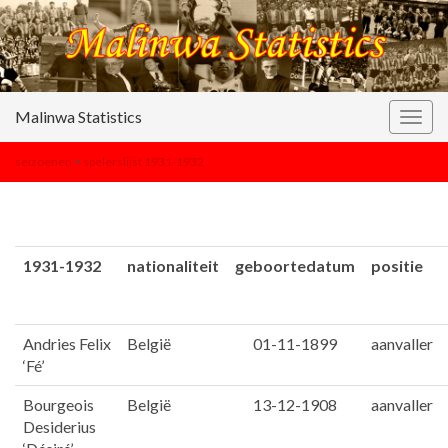
Malinwa Statistics
Togg
navig
seizoenen
>
spelerslijst 1931-1932
1931-1932
nationaliteit
geboortedatum
positie
Andries Felix
België
01-11-1899
aanvaller
‘Fé’
Bourgeois
België
13-12-1908
aanvaller
Desiderius