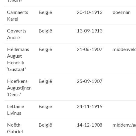
‘Désiré’
Cannaerts
België
20-10-1913
doelman
Karel
Govaerts
België
13-09-1913
André
Hellemans
België
21-06-1907
middenvel
August
Hendrik
‘Gustaaf’
Hoefkens
België
25-09-1907
Augustijnen
‘Denis’
Lettanie
België
24-11-1919
Livinus
Noëth
België
14-12-1908
middenv./a
Gabriël