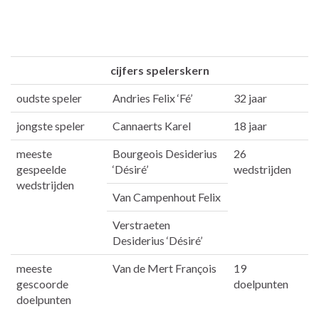
cijfers spelerskern
oudste speler
Andries Felix ‘Fé’
32 jaar
jongste speler
Cannaerts Karel
18 jaar
meeste
Bourgeois Desiderius
26
gespeelde
‘Désiré’
wedstrijden
wedstrijden
Van Campenhout Felix
Verstraeten
Desiderius ‘Désiré’
meeste
Van de Mert François
19
gescoorde
doelpunten
doelpunten