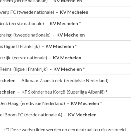
ornem (derde nationale) –
KV Mechelen
werp FC (tweede nationale) –
KV Mechelen
enk (eerste nationale) –
KV Mechelen
*
eraing (tweede nationale) –
KV Mechelen
s (ligue II Frankrijk) –
KV Mechelen
*
trijk (eerste nationale) –
KV Mechelen
Reims (ligue I Frankrijk) –
KV Mechelen
*
echelen
– Alkmaar Zaanstreek (eredivisie Nederland)
echelen
– KF Skënderbeu Korçë (Superliga Albanië) *
en Haag (eredivisie Nederland) –
KV Mechelen
*
el Boom FC (derde nationale A) –
KV Mechelen
(*) Deze wedstrijden werden op een neutraal terrein gespeeld.