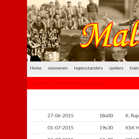
Home
seizoenen
tegenstanders
spelers
trai
seizoenen
>
oefenwedstrijden 2015-2016
27-06-2015
18u00
K. Rup
01-07-2015
19u30
KSK H