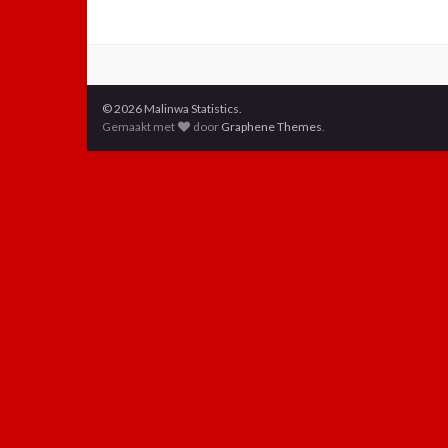
© 2026 Malinwa Statistics.
Gemaakt met
door
Graphene Themes
.