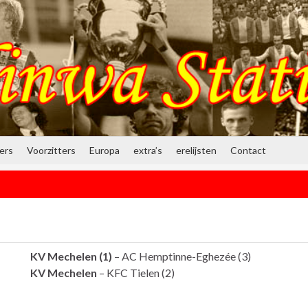
ners
Voorzitters
Europa
extra’s
erelijsten
Contact
KV Mechelen
(1)
– AC Hemptinne-Eghezée (3)
KV Mechelen
– KFC Tielen (2)