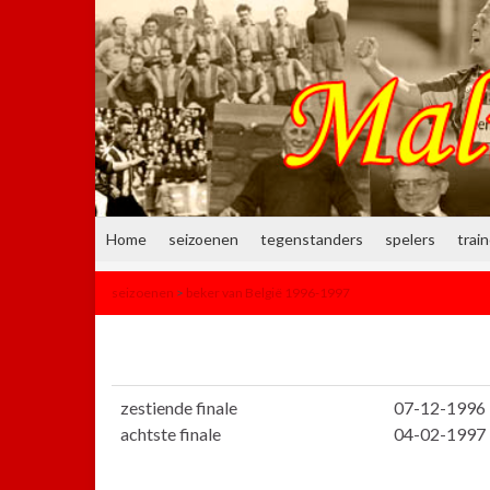
Home
seizoenen
tegenstanders
spelers
trai
seizoenen
>
beker van België 1996-1997
zestiende finale
07-12-1996
achtste finale
04-02-1997