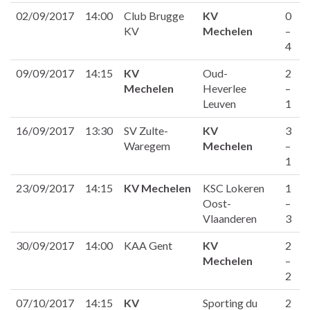
02/09/2017
14:00
Club Brugge
KV
0
KV
Mechelen
–
4
09/09/2017
14:15
KV
Oud-
2
Mechelen
Heverlee
–
Leuven
1
16/09/2017
13:30
SV Zulte-
KV
3
Waregem
Mechelen
–
1
23/09/2017
14:15
KV Mechelen
KSC Lokeren
1
Oost-
–
Vlaanderen
3
30/09/2017
14:00
KAA Gent
KV
2
Mechelen
–
2
07/10/2017
14:15
KV
Sporting du
2