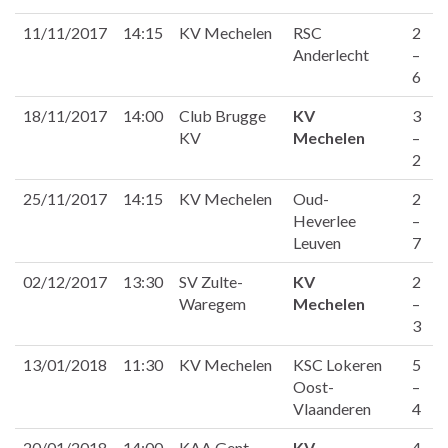
11/11/2017
14:15
KV Mechelen
RSC
2
Anderlecht
–
6
18/11/2017
14:00
Club Brugge
KV
3
KV
Mechelen
–
2
25/11/2017
14:15
KV Mechelen
Oud-
2
Heverlee
–
Leuven
7
02/12/2017
13:30
SV Zulte-
KV
2
Waregem
Mechelen
–
3
13/01/2018
11:30
KV Mechelen
KSC Lokeren
5
Oost-
–
Vlaanderen
4
20/01/2018
14:00
KAA Gent
KV
4