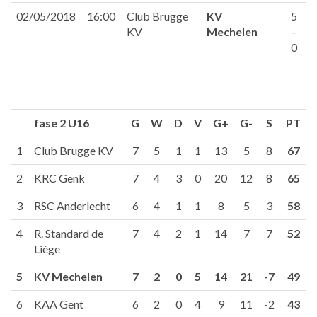
02/05/2018
16:00
Club Brugge
KV
5
KV
Mechelen
–
0
fase 2 U16
G
W
D
V
G+
G-
S
PT
1
Club Brugge KV
7
5
1
1
13
5
8
67
2
KRC Genk
7
4
3
0
20
12
8
65
3
RSC Anderlecht
6
4
1
1
8
5
3
58
4
R. Standard de
7
4
2
1
14
7
7
52
Liège
5
KV Mechelen
7
2
0
5
14
21
-7
49
6
KAA Gent
6
2
0
4
9
11
-2
43