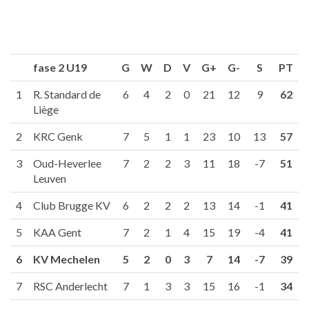
fase 2 U19
G
W
D
V
G+
G-
S
PT
1
R. Standard de
6
4
2
0
21
12
9
62
Liège
2
KRC Genk
7
5
1
1
23
10
13
57
3
Oud-Heverlee
7
2
2
3
11
18
-7
51
Leuven
4
Club Brugge KV
6
2
2
2
13
14
-1
41
5
KAA Gent
7
2
1
4
15
19
-4
41
6
KV Mechelen
5
2
0
3
7
14
-7
39
7
RSC Anderlecht
7
1
3
3
15
16
-1
34