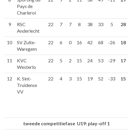
Pays de
Charleroi
9
RSC
22
7
7
8
38
33
5
28
Anderlecht
10
SV Zulte-
22
6
0
16
42
68
-26
18
Waregem
11
KVC
22
5
2
15
24
53
-29
17
Westerlo
12
K. Sint-
22
4
3
15
19
52
-33
15
Truidense
VV
tweede competitiefase U19: play-off 1