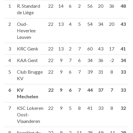
1
R. Standard
22
14
6
2
56
20
36
48
de Liège
2
Oud-
22
13
4
5
54
34
20
43
Heverlee
Leuven
3
KRC Genk
22
13
2
7
60
43
17
41
4
KAA Gent
22
9
7
6
34
36
-2
34
5
Club Brugge
22
9
6
7
39
31
8
33
KV
6
KV
22
9
6
7
44
37
7
33
Mechelen
7
KSC Lokeren
22
9
5
8
41
33
8
32
Oost-
Vlaanderen
8
Sporting du
22
9
2
11
38
49
-11
29