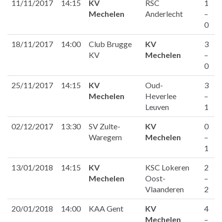
11/11/2017
14:15
KV
RSC
1
Mechelen
Anderlecht
–
0
18/11/2017
14:00
Club Brugge
KV
3
KV
Mechelen
–
0
25/11/2017
14:15
KV
Oud-
3
Mechelen
Heverlee
–
Leuven
1
02/12/2017
13:30
SV Zulte-
KV
0
Waregem
Mechelen
–
1
13/01/2018
14:15
KV
KSC Lokeren
2
Mechelen
Oost-
–
Vlaanderen
2
20/01/2018
14:00
KAA Gent
KV
4
Mechelen
–