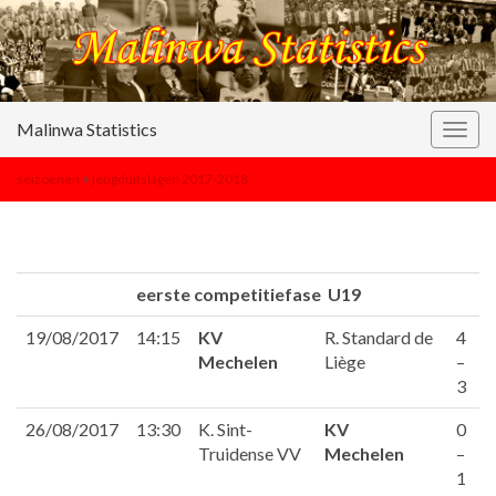
Malinwa Statistics
Togg
navig
seizoenen
>
jeugduitslagen 2017-2018
eerste competitiefase U19
19/08/2017
14:15
KV
R. Standard de
4
Mechelen
Liège
–
3
26/08/2017
13:30
K. Sint-
KV
0
Truidense VV
Mechelen
–
1