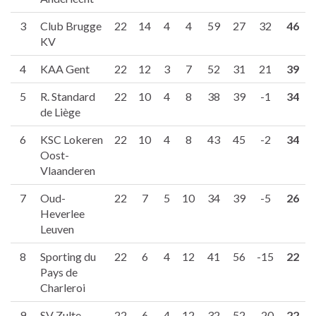
3
Club Brugge
22
14
4
4
59
27
32
46
KV
4
KAA Gent
22
12
3
7
52
31
21
39
5
R. Standard
22
10
4
8
38
39
-1
34
de Liège
6
KSC Lokeren
22
10
4
8
43
45
-2
34
Oost-
Vlaanderen
7
Oud-
22
7
5
10
34
39
-5
26
Heverlee
Leuven
8
Sporting du
22
6
4
12
41
56
-15
22
Pays de
Charleroi
9
SV Zulte-
22
6
4
12
32
52
-20
22