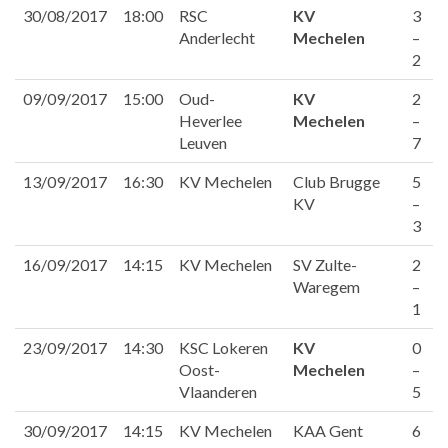
30/08/2017
18:00
RSC
KV
3
Anderlecht
Mechelen
–
2
09/09/2017
15:00
Oud-
KV
2
Heverlee
Mechelen
–
Leuven
7
13/09/2017
16:30
KV Mechelen
Club Brugge
5
KV
–
3
16/09/2017
14:15
KV Mechelen
SV Zulte-
2
Waregem
–
1
23/09/2017
14:30
KSC Lokeren
KV
0
Oost-
Mechelen
–
Vlaanderen
5
30/09/2017
14:15
KV Mechelen
KAA Gent
6