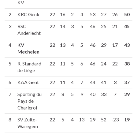
KV
2
KRC Genk
22
16
2
4
53
27
26
50
3
RSC
22
14
3
5
46
25
21
45
Anderlecht
4
KV
22
13
4
5
46
29
17
43
Mechelen
5
R. Standard
22
11
5
6
46
24
22
38
de Liège
6
KAA Gent
22
11
4
7
44
41
3
37
7
Sporting du
22
8
5
9
40
33
7
29
Pays de
Charleroi
8
SV Zulte-
22
5
4
13
29
52
-23
19
Waregem