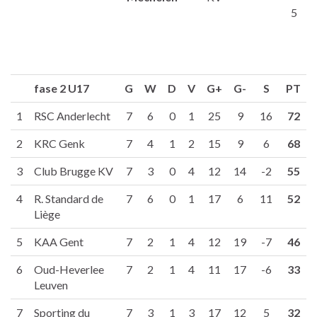
5
fase 2 U17
G
W
D
V
G+
G-
S
PT
1
RSC Anderlecht
7
6
0
1
25
9
16
72
2
KRC Genk
7
4
1
2
15
9
6
68
3
Club Brugge KV
7
3
0
4
12
14
-2
55
4
R. Standard de
7
6
0
1
17
6
11
52
Liège
5
KAA Gent
7
2
1
4
12
19
-7
46
6
Oud-Heverlee
7
2
1
4
11
17
-6
33
Leuven
7
Sporting du
7
3
1
3
17
12
5
32