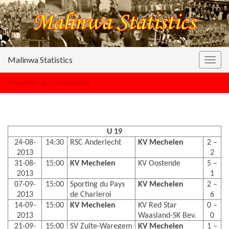
Malinwa Statistics
Togg
navig
seizoenen
>
jeugd 2013-2014
U 19
24-08-
14:30
RSC Anderlecht
KV Mechelen
2 –
2013
2
31-08-
15:00
KV Mechelen
KV Oostende
5 –
2013
1
07-09-
15:00
Sporting du Pays
KV Mechelen
2 –
2013
de Charleroi
6
14-09-
15:00
KV Mechelen
KV Red Star
0 –
2013
Waasland-SK Bev.
0
21-09-
15:00
SV Zulte-Waregem
KV Mechelen
1 –