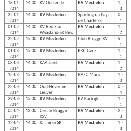
18-01-
14:30
KV Oostende
KV Mechelen
1 –
2014
3
25-01-
14:30
KV Mechelen
Sporting du Pays
0 –
2014
de Charleroi
1
01-02-
14:30
KV Red Star
KV Mechelen
1 –
2014
Waasland-SK Bev.
2
22-02-
15:00
KV Mechelen
Club Brugge KV
5 –
2014
1
01-03-
15:00
KV Mechelen
KRC Genk
1 –
2014
1
08-03-
14:00
KAA Gent
KV Mechelen
1 –
2014
2
15-03-
15:00
KV Mechelen
RAEC Mons
1 –
2014
0
22-03-
14:00
Oud-Heverlee
KV Mechelen
0 –
2014
Leuven
4
29-03-
15:00
KV Mechelen
KV Kortrijk
1 –
2014
1
05-04-
13:00
Cercle Brugge
KV Mechelen
2 –
2014
KSV
0
12-04-
14:30
K. Lierse SK
KV Mechelen
1 –
2014
3