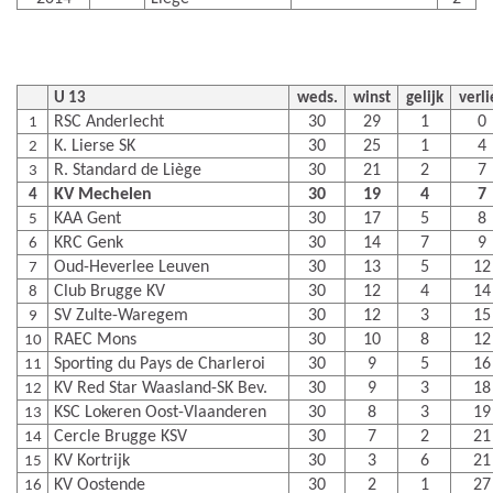
U 13
weds.
winst
gelijk
verli
RSC Anderlecht
30
29
1
0
1
K. Lierse SK
30
25
1
4
2
R. Standard de Liège
30
21
2
7
3
KV Mechelen
30
19
4
7
4
KAA Gent
30
17
5
8
5
KRC Genk
30
14
7
9
6
Oud-Heverlee Leuven
30
13
5
12
7
Club Brugge KV
30
12
4
14
8
SV Zulte-Waregem
30
12
3
15
9
RAEC Mons
30
10
8
12
10
Sporting du Pays de Charleroi
30
9
5
16
11
KV Red Star Waasland-SK Bev.
30
9
3
18
12
KSC Lokeren Oost-Vlaanderen
30
8
3
19
13
Cercle Brugge KSV
30
7
2
21
14
KV Kortrijk
30
3
6
21
15
KV Oostende
30
2
1
27
16