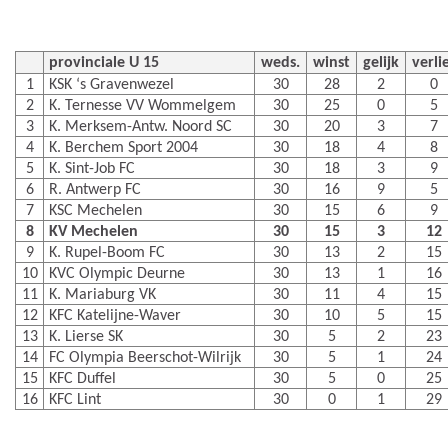
provinciale U 15
weds.
winst
gelijk
verli
1
KSK ‘s Gravenwezel
30
28
2
0
2
K. Ternesse VV Wommelgem
30
25
0
5
3
K. Merksem-Antw. Noord SC
30
20
3
7
4
K. Berchem Sport 2004
30
18
4
8
5
K. Sint-Job FC
30
18
3
9
6
R. Antwerp FC
30
16
9
5
7
KSC Mechelen
30
15
6
9
8
KV Mechelen
30
15
3
12
9
K. Rupel-Boom FC
30
13
2
15
10
KVC Olympic Deurne
30
13
1
16
11
K. Mariaburg VK
30
11
4
15
12
KFC Katelijne-Waver
30
10
5
15
13
K. Lierse SK
30
5
2
23
14
FC Olympia Beerschot-Wilrijk
30
5
1
24
15
KFC Duffel
30
5
0
25
16
KFC Lint
30
0
1
29