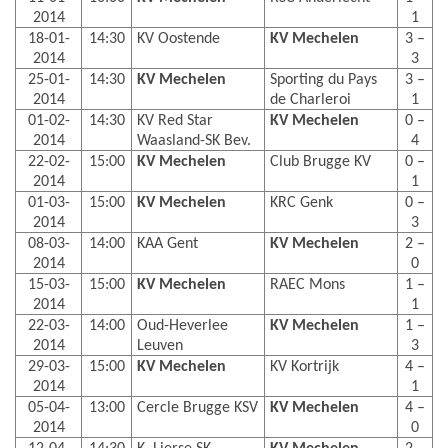
2014
1
18-01-
14:30
KV Oostende
KV Mechelen
3 –
2014
3
25-01-
14:30
KV Mechelen
Sporting du Pays
3 –
2014
de Charleroi
1
01-02-
14:30
KV Red Star
KV Mechelen
0 –
2014
Waasland-SK Bev.
4
22-02-
15:00
KV Mechelen
Club Brugge KV
0 –
2014
1
01-03-
15:00
KV Mechelen
KRC Genk
0 –
2014
3
08-03-
14:00
KAA Gent
KV Mechelen
2 –
2014
0
15-03-
15:00
KV Mechelen
RAEC Mons
1 –
2014
1
22-03-
14:00
Oud-Heverlee
KV Mechelen
1 –
2014
Leuven
3
29-03-
15:00
KV Mechelen
KV Kortrijk
4 –
2014
1
05-04-
13:00
Cercle Brugge KSV
KV Mechelen
4 –
2014
0