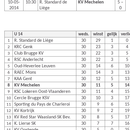
10-05-
10:30
R. Standard de
KV Mechelen
5 –
2014
Liège
0
U 14
weds.
winst
gelijk
verli
R. Standard de Liège
30
29
1
0
1
KRC Genk
30
23
3
4
2
Club Brugge KV
30
22
3
5
3
RSC Anderlecht
30
22
3
5
4
Oud-Heverlee Leuven
30
14
6
10
5
RAEC Mons
30
14
3
13
6
KAA Gent
30
12
5
13
7
KV Mechelen
30
11
5
14
8
KSC Lokeren Oost-Vlaanderen
30
11
4
15
9
Cercle Brugge KSV
30
10
3
17
10
Sporting du Pays de Charleroi
30
9
6
15
11
KV Kortrijk
30
9
2
19
12
KV Red Star Waasland-SK Bev.
30
8
5
17
13
K. Lierse SK
30
7
7
16
14