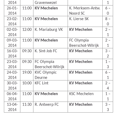
2014
Gravenwezel
1
26-01-
11:00
KV Mechelen
K. Merksem-Antw.
6 –
2014
Noord SC
0
23-02-
11:00
KV Mechelen
K. Lierse SK
8 –
2014
0
02-03-
12:00
K. Mariaburg VK
KV Mechelen
2 –
2014
1
09-03-
11:00
KV Mechelen
FC Olympia
2 –
2014
Beerschot-Wilrijk
1
16-03-
09:30
K. Sint-Job FC
KV Mechelen
3 –
2014
2
23-03-
09:30
FC Olympia
KV Mechelen
1 –
2014
Beerschot-Wilrijk
3
24-03-
19:00
KVC Olympic
KV Mechelen
6 –
2014
Deurne
1
30-03-
10:00
KFC Lint
KV Mechelen
2 –
2014
4
06-04-
11:00
KV Mechelen
KSC Mechelen
1 –
2014
1
13-04-
11:30
R. Antwerp FC
KV Mechelen
3 –
2014
3