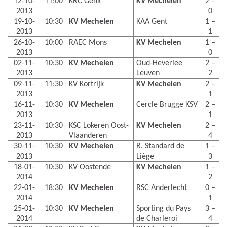
12-10-
11:00
KRC Genk
KV Mechelen
2 –
2013
0
19-10-
10:30
KV Mechelen
KAA Gent
1 –
2013
1
26-10-
10:00
RAEC Mons
KV Mechelen
1 –
2013
0
02-11-
10:30
KV Mechelen
Oud-Heverlee
2 –
2013
Leuven
2
09-11-
11:30
KV Kortrijk
KV Mechelen
2 –
2013
1
16-11-
10:30
KV Mechelen
Cercle Brugge KSV
2 –
2013
1
23-11-
10:30
KSC Lokeren Oost-
KV Mechelen
2 –
2013
Vlaanderen
4
30-11-
10:30
KV Mechelen
R. Standard de
1 –
2013
Liège
3
18-01-
10:30
KV Oostende
KV Mechelen
1 –
2014
2
22-01-
18:30
KV Mechelen
RSC Anderlecht
0 –
2014
1
25-01-
10:30
KV Mechelen
Sporting du Pays
3 –
2014
de Charleroi
4