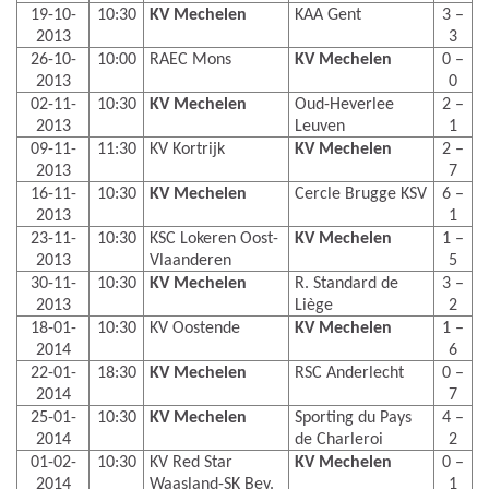
19-10-
10:30
KV Mechelen
KAA Gent
3 –
2013
3
26-10-
10:00
RAEC Mons
KV Mechelen
0 –
2013
0
02-11-
10:30
KV Mechelen
Oud-Heverlee
2 –
2013
Leuven
1
09-11-
11:30
KV Kortrijk
KV Mechelen
2 –
2013
7
16-11-
10:30
KV Mechelen
Cercle Brugge KSV
6 –
2013
1
23-11-
10:30
KSC Lokeren Oost-
KV Mechelen
1 –
2013
Vlaanderen
5
30-11-
10:30
KV Mechelen
R. Standard de
3 –
2013
Liège
2
18-01-
10:30
KV Oostende
KV Mechelen
1 –
2014
6
22-01-
18:30
KV Mechelen
RSC Anderlecht
0 –
2014
7
25-01-
10:30
KV Mechelen
Sporting du Pays
4 –
2014
de Charleroi
2
01-02-
10:30
KV Red Star
KV Mechelen
0 –
2014
Waasland-SK Bev.
1