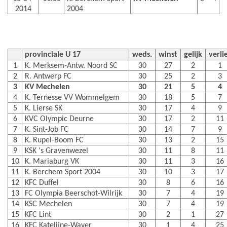
2014
2004
provinciale U 17
weds.
winst
gelijk
verli
1
K. Merksem-Antw. Noord SC
30
27
2
1
2
R. Antwerp FC
30
25
2
3
3
KV Mechelen
30
21
5
4
4
K. Ternesse VV Wommelgem
30
18
5
7
5
K. Lierse SK
30
17
4
9
6
KVC Olympic Deurne
30
17
2
11
7
K. Sint-Job FC
30
14
7
9
8
K. Rupel-Boom FC
30
13
2
15
9
KSK ‘s Gravenwezel
30
11
8
11
10
K. Mariaburg VK
30
11
3
16
11
K. Berchem Sport 2004
30
10
3
17
12
KFC Duffel
30
8
6
16
13
FC Olympia Beerschot-Wilrijk
30
7
4
19
14
KSC Mechelen
30
7
4
19
15
KFC Lint
30
2
1
27
16
KFC Katelijne-Waver
30
1
4
25