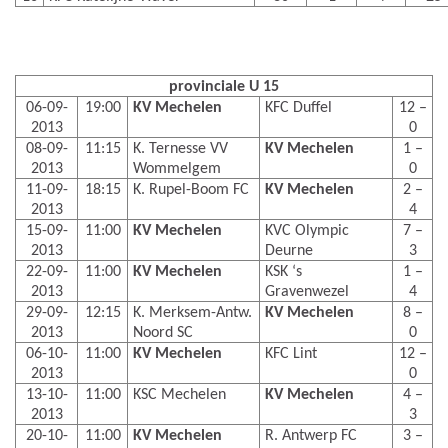
provinciale U 15
06-09-
19:00
KV Mechelen
KFC Duffel
12 –
2013
0
08-09-
11:15
K. Ternesse VV
KV Mechelen
1 –
2013
Wommelgem
0
11-09-
18:15
K. Rupel-Boom FC
KV Mechelen
2 –
2013
4
15-09-
11:00
KV Mechelen
KVC Olympic
7 –
2013
Deurne
3
22-09-
11:00
KV Mechelen
KSK ‘s
1 –
2013
Gravenwezel
4
29-09-
12:15
K. Merksem-Antw.
KV Mechelen
8 –
2013
Noord SC
0
06-10-
11:00
KV Mechelen
KFC Lint
12 –
2013
0
13-10-
11:00
KSC Mechelen
KV Mechelen
4 –
2013
3
20-10-
11:00
KV Mechelen
R. Antwerp FC
3 –