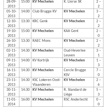
28-09-
15:00
KV Mechelen
K. Lierse SK
2 –
2013
2
05-10-
14:00
Club Brugge KV
KV Mechelen
3 –
2013
2
12-10-
13:30
KRC Genk
KV Mechelen
2 –
2013
2
19-10-
15:00
KV Mechelen
KAA Gent
2 –
2013
0
26-10-
13:30
RAEC Mons
KV Mechelen
2 –
2013
2
02-11-
14:30
KV Mechelen
Oud-Heverlee
3 –
2013
Leuven
1
09-11-
14:00
KV Kortrijk
KV Mechelen
1 –
2013
3
16-11-
14:30
KV Mechelen
Cercle Brugge
7 –
2013
KSV
0
23-11-
14:30
KSC Lokeren Oost-
KV Mechelen
2 –
2013
Vlaanderen
6
30-11-
14:30
KV Mechelen
R. Standard de
5 –
2013
Liège
3
11-01-
16:00
KV Mechelen
RSC Anderlecht
0 –
2014
0