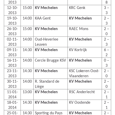
2013
8
12-10-
15:00
KV Mechelen
KRC Genk
3 –
2013
3
19-10-
14:00
KAA Gent
KV Mechelen
2 –
2013
3
26-10-
15:00
KV Mechelen
RAEC Mons
2 –
2013
0
02-11-
14:00
Oud-Heverlee
KV Mechelen
2 –
2013
Leuven
3
09-11-
14:30
KV Mechelen
KV Kortrijk
6 –
2013
2
16-11-
14:00
Cercle Brugge KSV
KV Mechelen
0 –
2013
3
23-11-
14:30
KV Mechelen
KSC Lokeren Oost-
2 –
2013
Vlaanderen
0
30-11-
14:00
R. Standard de
KV Mechelen
2 –
2013
Liège
0
11-01-
13:00
KV Mechelen
RSC Anderlecht
2 –
2014
1
18-01-
14:30
KV Mechelen
KV Oostende
2 –
2014
1
25-01-
14:30
Sporting du Pays
KV Mechelen
2 –