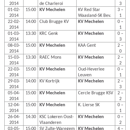
2014
de Charleroi
3
01-02-
15:00
KV Mechelen
KV Red Star
3 –
2014
Waasland-SK Bev.
1
22-02-
14:00
Club Brugge KV
KV Mechelen
0 –
2014
1
01-03-
13:30
KRC Genk
KV Mechelen
0 –
2014
3
08-03-
15:00
KV Mechelen
KAA Gent
2 –
2014
0
15-03-
13:30
RAEC Mons
KV Mechelen
2 –
2014
2
22-03-
15:00
KV Mechelen
Oud-Heverlee
0 –
2014
Leuven
1
29-03-
14:00
KV Kortrijk
KV Mechelen
2 –
2014
3
05-04-
15:00
KV Mechelen
Cercle Brugge KSV
2 –
2014
2
12-04-
15:00
KV Mechelen
K. Lierse SK
0 –
2014
1
26-04-
14:30
KSC Lokeren Oost-
KV Mechelen
0 –
2014
Vlaanderen
2
03-05-
15:00
SV Zulte-Waregem
KV Mechelen
4 –