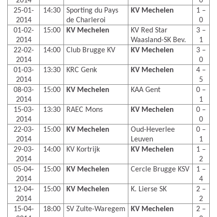
2014
0
25-01-
14:30
Sporting du Pays
KV Mechelen
1 –
2014
de Charleroi
0
01-02-
15:00
KV Mechelen
KV Red Star
3 –
2014
Waasland-SK Bev.
1
22-02-
14:00
Club Brugge KV
KV Mechelen
3 –
2014
0
01-03-
13:30
KRC Genk
KV Mechelen
4 –
2014
5
08-03-
15:00
KV Mechelen
KAA Gent
0 –
2014
1
15-03-
13:30
RAEC Mons
KV Mechelen
0 –
2014
0
22-03-
15:00
KV Mechelen
Oud-Heverlee
0 –
2014
Leuven
1
29-03-
14:00
KV Kortrijk
KV Mechelen
1 –
2014
2
05-04-
15:00
KV Mechelen
Cercle Brugge KSV
1 –
2014
4
12-04-
15:00
KV Mechelen
K. Lierse SK
2 –
2014
2
15-04-
18:00
SV Zulte-Waregem
KV Mechelen
2 –