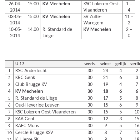
26-04-
15:00
KV Mechelen
KSC Lokeren Oost-
1 –
2014
Vlaanderen
4
03-05-
15:00
KV Mechelen
SV Zulte-
11 –
2014
Waregem
2
10-05-
14:00
R. Standard de
KV Mechelen
2 –
2014
Liège
0
U 17
weds.
winst
gelijk
verli
RSC Anderlecht
30
24
4
2
1
KRC Genk
30
21
6
3
2
Club Brugge KV
30
19
4
7
3
KV Mechelen
30
18
6
6
4
R. Standard de Liège
30
17
5
8
5
Oud-Heverlee Leuven
30
15
6
9
6
KSC Lokeren Oost-Vlaanderen
30
15
5
10
7
KAA Gent
30
12
3
15
8
RAEC Mons
30
9
5
16
9
Cercle Brugge KSV
30
8
7
15
10
K. Lierse SK
30
9
3
18
11