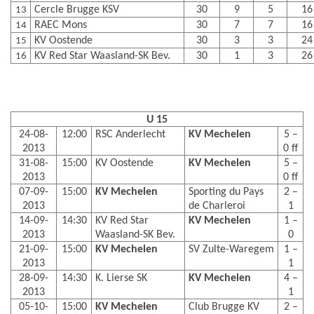
Cercle Brugge KSV
30
9
5
16
13
RAEC Mons
30
7
7
16
14
KV Oostende
30
3
3
24
15
KV Red Star Waasland-SK Bev.
30
1
3
26
16
U 15
24-08-
12:00
RSC Anderlecht
KV Mechelen
5 –
2013
0 ff
31-08-
15:00
KV Oostende
KV Mechelen
5 –
2013
0 ff
07-09-
15:00
KV Mechelen
Sporting du Pays
2 –
2013
de Charleroi
1
14-09-
14:30
KV Red Star
KV Mechelen
1 –
2013
Waasland-SK Bev.
0
21-09-
15:00
KV Mechelen
SV Zulte-Waregem
1 –
2013
1
28-09-
14:30
K. Lierse SK
KV Mechelen
4 –
2013
1
05-10-
15:00
KV Mechelen
Club Brugge KV
2 –