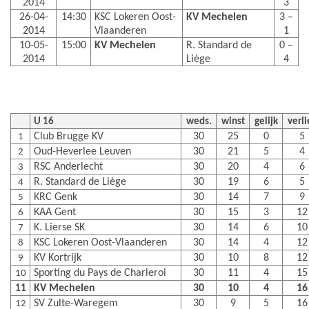
2014
3
26-04-
14:30
KSC Lokeren Oost-
KV Mechelen
3 –
2014
Vlaanderen
1
10-05-
15:00
KV Mechelen
R. Standard de
0 –
2014
Liège
4
U 16
weds.
winst
gelijk
verli
Club Brugge KV
30
25
0
5
1
Oud-Heverlee Leuven
30
21
5
4
2
RSC Anderlecht
30
20
4
6
3
R. Standard de Liège
30
19
6
5
4
KRC Genk
30
14
7
9
5
KAA Gent
30
15
3
12
6
K. Lierse SK
30
14
6
10
7
KSC Lokeren Oost-Vlaanderen
30
14
4
12
8
KV Kortrijk
30
10
8
12
9
Sporting du Pays de Charleroi
30
11
4
15
10
KV Mechelen
30
10
4
16
11
SV Zulte-Waregem
30
9
5
16
12