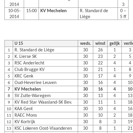
2014
3
10-05-
15:00
KV Mechelen
R. Standard de
0 –
2014
Liège
5 ff
U 15
weds.
winst
gelijk
verli
R. Standard de Liège
30
26
1
3
1
K. Lierse SK
30
23
2
5
2
RSC Anderlecht
30
22
4
4
3
Club Brugge KV
30
21
1
8
4
KRC Genk
30
17
4
9
5
Oud-Heverlee Leuven
30
16
4
10
6
KV Mechelen
30
16
4
10
7
SV Zulte-Waregem
30
13
4
13
8
KV Red Star Waasland-SK Bev.
30
11
1
18
9
KAA Gent
30
10
4
16
10
RAEC Mons
30
10
2
18
11
KV Kortrijk
30
8
3
19
12
KSC Lokeren Oost-Vlaanderen
30
8
1
21
13