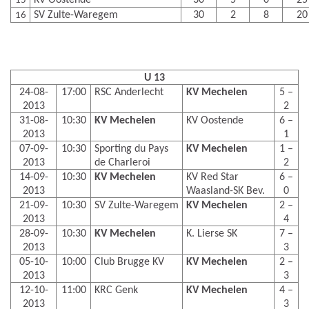
KV Oostende
30
5
0
25
15
SV Zulte-Waregem
30
2
8
20
16
U 13
24-08-
17:00
RSC Anderlecht
KV Mechelen
5 –
2013
2
31-08-
10:30
KV Mechelen
KV Oostende
6 –
2013
1
07-09-
10:30
Sporting du Pays
KV Mechelen
1 –
2013
de Charleroi
2
14-09-
10:30
KV Mechelen
KV Red Star
6 –
2013
Waasland-SK Bev.
0
21-09-
10:30
SV Zulte-Waregem
KV Mechelen
2 –
2013
4
28-09-
10:30
KV Mechelen
K. Lierse SK
7 –
2013
3
05-10-
10:00
Club Brugge KV
KV Mechelen
2 –
2013
3
12-10-
11:00
KRC Genk
KV Mechelen
4 –
2013
3