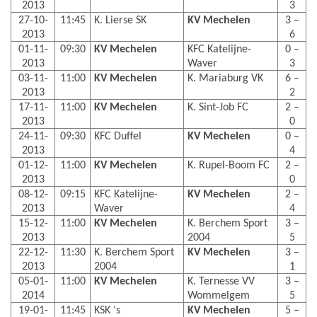
2013
3
27-10-
11:45
K. Lierse SK
KV Mechelen
3 –
2013
6
01-11-
09:30
KV Mechelen
KFC Katelijne-
0 –
2013
Waver
3
03-11-
11:00
KV Mechelen
K. Mariaburg VK
6 –
2013
2
17-11-
11:00
KV Mechelen
K. Sint-Job FC
2 –
2013
0
24-11-
09:30
KFC Duffel
KV Mechelen
0 –
2013
4
01-12-
11:00
KV Mechelen
K. Rupel-Boom FC
2 –
2013
0
08-12-
09:15
KFC Katelijne-
KV Mechelen
2 –
2013
Waver
4
15-12-
11:00
KV Mechelen
K. Berchem Sport
3 –
2013
2004
5
22-12-
11:30
K. Berchem Sport
KV Mechelen
3 –
2013
2004
1
05-01-
11:00
KV Mechelen
K. Ternesse VV
3 –
2014
Wommelgem
5
19-01-
11:45
KSK ‘s
KV Mechelen
5 –