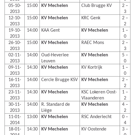
05-10-
15:00
KV Mechelen
Club Brugge KV
2 –
2013
3
12-10-
15:00
KV Mechelen
KRC Genk
2 –
2013
2
19-10-
14:00
KAA Gent
KV Mechelen
1 –
2013
0
26-10-
15:00
KV Mechelen
RAEC Mons
2 –
2013
3
02-11-
14:00
Oud-Heverlee
KV Mechelen
5 –
2013
Leuven
0
09-11-
14:30
KV Mechelen
KV Kortrijk
1 –
2013
0
16-11-
14:00
Cercle Brugge KSV
KV Mechelen
2 –
2013
2
23-11-
14:30
KV Mechelen
KSC Lokeren Oost-
1 –
2013
Vlaanderen
2
30-11-
14:00
R. Standard de
KV Mechelen
4 –
2013
Liège
2
11-01-
13:00
KV Mechelen
RSC Anderlecht
0 –
2014
4
18-01-
14:30
KV Mechelen
KV Oostende
3 –