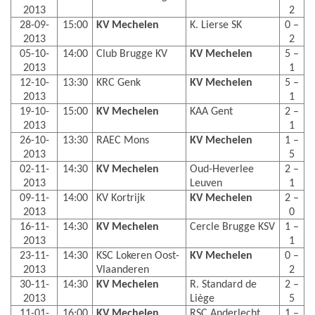
2013
2
28-09-
15:00
KV Mechelen
K. Lierse SK
0 –
2013
2
05-10-
14:00
Club Brugge KV
KV Mechelen
5 –
2013
1
12-10-
13:30
KRC Genk
KV Mechelen
5 –
2013
1
19-10-
15:00
KV Mechelen
KAA Gent
2 –
2013
1
26-10-
13:30
RAEC Mons
KV Mechelen
1 –
2013
5
02-11-
14:30
KV Mechelen
Oud-Heverlee
2 –
2013
Leuven
1
09-11-
14:00
KV Kortrijk
KV Mechelen
2 –
2013
0
16-11-
14:30
KV Mechelen
Cercle Brugge KSV
1 –
2013
1
23-11-
14:30
KSC Lokeren Oost-
KV Mechelen
0 –
2013
Vlaanderen
2
30-11-
14:30
KV Mechelen
R. Standard de
2 –
2013
Liège
5
11-01-
16:00
KV Mechelen
RSC Anderlecht
1 –