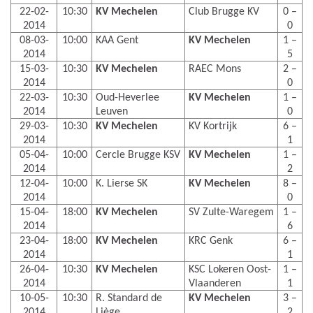
22-02-
10:30
KV Mechelen
Club Brugge KV
0 –
2014
0
08-03-
10:00
KAA Gent
KV Mechelen
1 –
2014
5
15-03-
10:30
KV Mechelen
RAEC Mons
2 –
2014
0
22-03-
10:30
Oud-Heverlee
KV Mechelen
1 –
2014
Leuven
0
29-03-
10:30
KV Mechelen
KV Kortrijk
6 –
2014
1
05-04-
10:00
Cercle Brugge KSV
KV Mechelen
1 –
2014
2
12-04-
10:00
K. Lierse SK
KV Mechelen
8 –
2014
0
15-04-
18:00
KV Mechelen
SV Zulte-Waregem
1 –
2014
6
23-04-
18:00
KV Mechelen
KRC Genk
6 –
2014
1
26-04-
10:30
KV Mechelen
KSC Lokeren Oost-
1 –
2014
Vlaanderen
1
10-05-
10:30
R. Standard de
KV Mechelen
3 –
2014
Liège
2