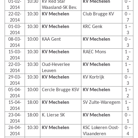
01-02-
10:30
KV Red Star
KV Mechelen
0 –
2014
Waasland-SK Bev.
1
22-02-
10:30
KV Mechelen
Club Brugge KV
0 –
2014
7
01-03-
10:30
KV Mechelen
KRC Genk
1 –
2014
3
08-03-
10:00
KAA Gent
KV Mechelen
0 –
2014
3
15-03-
10:30
KV Mechelen
RAEC Mons
1 –
2014
2
22-03-
10:30
Oud-Heverlee
KV Mechelen
1 –
2014
Leuven
1
29-03-
10:30
KV Mechelen
KV Kortrijk
0 –
2014
3
05-04-
10:00
Cercle Brugge KSV
KV Mechelen
1 –
2014
2
15-04-
18:00
KV Mechelen
SV Zulte-Waregem
1 –
2014
1
23-04-
18:00
K. Lierse SK
KV Mechelen
0 –
2014
1
26-04-
10:30
KV Mechelen
KSC Lokeren Oost-
0 –
2014
Vlaanderen
4