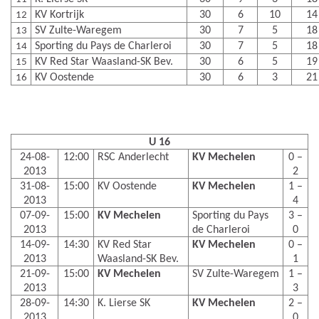
KV Kortrijk
30
6
10
14
12
SV Zulte-Waregem
30
7
5
18
13
Sporting du Pays de Charleroi
30
7
5
18
14
KV Red Star Waasland-SK Bev.
30
6
5
19
15
KV Oostende
30
6
3
21
16
U 16
24-08-
12:00
RSC Anderlecht
KV Mechelen
0 –
2013
2
31-08-
15:00
KV Oostende
KV Mechelen
1 –
2013
4
07-09-
15:00
KV Mechelen
Sporting du Pays
3 –
2013
de Charleroi
0
14-09-
14:30
KV Red Star
KV Mechelen
0 –
2013
Waasland-SK Bev.
1
21-09-
15:00
KV Mechelen
SV Zulte-Waregem
1 –
2013
3
28-09-
14:30
K. Lierse SK
KV Mechelen
2 –
2013
0