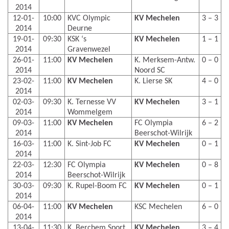
2014
12-01-
10:00
KVC Olympic
KV Mechelen
3 – 3
2014
Deurne
19-01-
09:30
KSK ‘s
KV Mechelen
1 – 1
2014
Gravenwezel
26-01-
11:00
KV Mechelen
K. Merksem-Antw.
0 – 0
2014
Noord SC
23-02-
11:00
KV Mechelen
K. Lierse SK
4 – 0
2014
02-03-
09:30
K. Ternesse VV
KV Mechelen
3 – 1
2014
Wommelgem
09-03-
11:00
KV Mechelen
FC Olympia
6 – 2
2014
Beerschot-Wilrijk
16-03-
11:00
K. Sint-Job FC
KV Mechelen
0 – 1
2014
22-03-
12:30
FC Olympia
KV Mechelen
0 – 8
2014
Beerschot-Wilrijk
30-03-
09:30
K. Rupel-Boom FC
KV Mechelen
0 – 1
2014
06-04-
11:00
KV Mechelen
KSC Mechelen
6 – 0
2014
13-04-
11:30
K. Berchem Sport
KV Mechelen
3 – 4