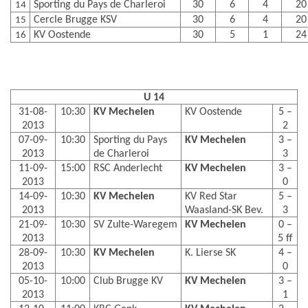
Sporting du Pays de Charleroi
30
6
4
20
14
Cercle Brugge KSV
30
6
4
20
15
KV Oostende
30
5
1
24
16
U 14
31-08-
10:30
KV Mechelen
KV Oostende
5 –
2013
2
07-09-
10:30
Sporting du Pays
KV Mechelen
3 –
2013
de Charleroi
3
11-09-
15:00
RSC Anderlecht
KV Mechelen
3 –
2013
0
14-09-
10:30
KV Mechelen
KV Red Star
5 –
2013
Waasland-SK Bev.
3
21-09-
10:30
SV Zulte-Waregem
KV Mechelen
0 –
2013
5 ff
28-09-
10:30
KV Mechelen
K. Lierse SK
4 –
2013
0
05-10-
10:00
Club Brugge KV
KV Mechelen
3 –
2013
1