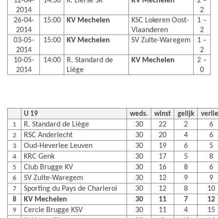
12-04-
14:30
K. Lierse SK
KV Mechelen
2 –
2014
2
26-04-
15:00
KV Mechelen
KSC Lokeren Oost-
1 –
2014
Vlaanderen
2
03-05-
15:00
KV Mechelen
SV Zulte-Waregem
1 –
2014
2
10-05-
14:00
R. Standard de
KV Mechelen
2 –
2014
Liège
0
U 19
weds.
winst
gelijk
verli
R. Standard de Liège
30
22
2
6
1
RSC Anderlecht
30
20
4
6
2
Oud-Heverlee Leuven
30
19
6
5
3
KRC Genk
30
17
5
8
4
Club Brugge KV
30
16
8
6
5
SV Zulte-Waregem
30
12
9
9
6
Sporting du Pays de Charleroi
30
12
8
10
7
KV Mechelen
30
11
7
12
8
Cercle Brugge KSV
30
11
4
15
9