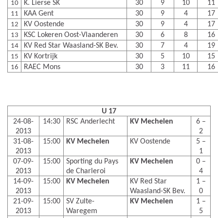
K. Lierse SK
30
9
10
11
10
KAA Gent
30
9
4
17
11
KV Oostende
30
9
4
17
12
KSC Lokeren Oost-Vlaanderen
30
6
8
16
13
KV Red Star Waasland-SK Bev.
30
7
4
19
14
KV Kortrijk
30
5
10
15
15
RAEC Mons
30
3
11
16
16
U 17
24-08-
14:30
RSC Anderlecht
KV Mechelen
6 –
2013
2
31-08-
15:00
KV Mechelen
KV Oostende
5 –
2013
1
07-09-
15:00
Sporting du Pays
KV Mechelen
0 –
2013
de Charleroi
4
14-09-
15:00
KV Mechelen
KV Red Star
1 –
2013
Waasland-SK Bev.
0
21-09-
15:00
SV Zulte-
KV Mechelen
1 –
2013
Waregem
5