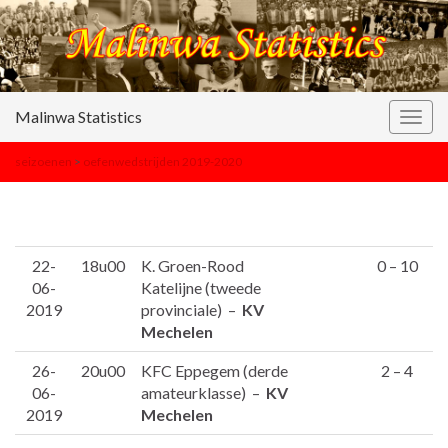
Malinwa Statistics
Togg
navig
seizoenen
>
oefenwedstrijden 2019-2020
22-
18u00
K. Groen-Rood
0 – 10
06-
Katelijne (tweede
2019
provinciale) –
KV
Mechelen
26-
20u00
KFC Eppegem (derde
2 – 4
06-
amateurklasse) –
KV
2019
Mechelen