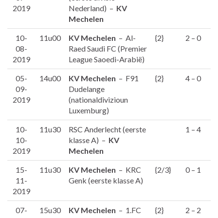
2019
Nederland) –
KV
Mechelen
10-
11u00
KV
Mechelen
– Al-
{2}
2 – 0
08-
Raed Saudi FC (Premier
2019
League Saoedi-Arabië)
05-
14u00
KV Mechelen
– F91
{2}
4 – 0
09-
Dudelange
2019
(nationaldivizioun
Luxemburg)
10-
11u30
RSC Anderlecht (eerste
1 – 4
10-
klasse A) –
KV
2019
Mechelen
15-
11u30
KV Mechelen
– KRC
{2/3}
0 – 1
11-
Genk (eerste klasse A)
2019
07-
15u30
KV Mechelen
– 1.FC
{2}
2 – 2