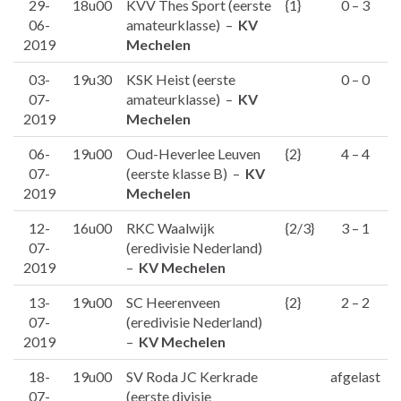
29-
18u00
KVV Thes Sport (eerste
{1}
0 – 3
06-
amateurklasse) –
KV
2019
Mechelen
03-
19u30
KSK Heist (eerste
0 – 0
07-
amateurklasse) –
KV
2019
Mechelen
06-
19u00
Oud-Heverlee Leuven
{2}
4 – 4
07-
(eerste klasse B) –
KV
2019
Mechelen
12-
16u00
RKC Waalwijk
{2/3}
3 – 1
07-
(eredivisie Nederland)
2019
–
KV Mechelen
13-
19u00
SC Heerenveen
{2}
2 – 2
07-
(eredivisie Nederland)
2019
–
KV Mechelen
18-
19u00
SV Roda JC Kerkrade
afgelast
07-
(eerste divisie