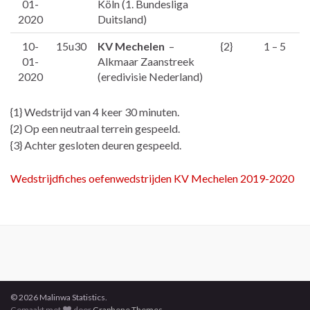
01-
Köln (1. Bundesliga
2020
Duitsland)
10-
15u30
KV Mechelen
–
{2}
1 – 5
01-
Alkmaar Zaanstreek
2020
(eredivisie Nederland)
{1} Wedstrijd van 4 keer 30 minuten.
{2} Op een neutraal terrein gespeeld.
{3} Achter gesloten deuren gespeeld.
Wedstrijdfiches oefenwedstrijden KV Mechelen 2019-2020
© 2026 Malinwa Statistics.
Gemaakt met
door
Graphene Themes
.