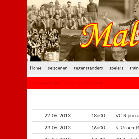
Home
seizoenen
tegenstanders
spelers
trai
seizoenen
>
oefenwedstrijden 2013-2014
22-06-2013
18u00
VC Rijmena
23-06-2013
16u00
K. Groen-R