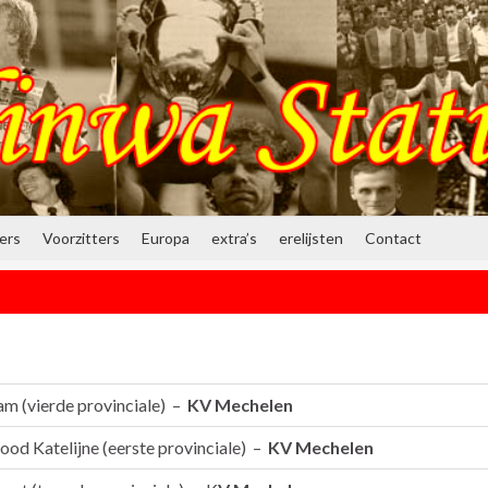
ners
Voorzitters
Europa
extra’s
erelijsten
Contact
m (vierde provinciale) –
KV Mechelen
ood Katelijne (eerste provinciale) –
KV Mechelen