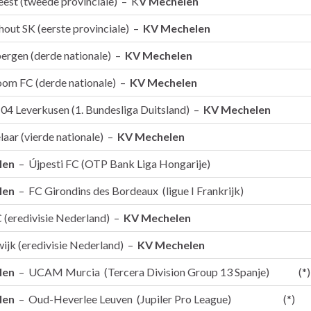
eest (tweede provinciale) – K
V Mechelen
out SK (eerste provinciale) –
KV Mechelen
rgen (derde nationale) –
KV Mechelen
oom FC (derde nationale) –
KV Mechelen
04 Leverkusen (1. Bundesliga Duitsland) –
KV Mechelen
aar (vierde nationale) –
KV Mechelen
len
– Újpesti FC (OTP Bank Liga Hongarije)
len
– FC Girondins des Bordeaux (ligue I Frankrijk)
 (eredivisie Nederland) –
KV Mechelen
jk (eredivisie Nederland) –
KV Mechelen
len
– UCAM Murcia (Tercera Division Group 13 Spanje) (*)
len
– Oud-Heverlee Leuven (Jupiler Pro League) (*)