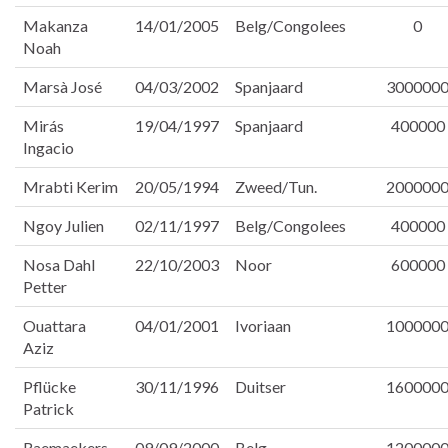
Makanza
14/01/2005
Belg/Congolees
0
Noah
Marsà José
04/03/2002
Spanjaard
300000
Mirás
19/04/1997
Spanjaard
400000
Ingacio
Mrabti Kerim
20/05/1994
Zweed/Tun.
200000
Ngoy Julien
02/11/1997
Belg/Congolees
400000
Nosa Dahl
22/10/2003
Noor
600000
Petter
Ouattara
04/01/2001
Ivoriaan
100000
Aziz
Pflücke
30/11/1996
Duitser
160000
Patrick
Raemaekers
09/09/2000
Belg
120000