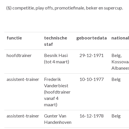
(§) competitie, play offs, promotiefinale, beker en supercup.
functie
technische
geboortedata
national
staf
hoofdtrainer
Besnik Hasi
29-12-1971
Belg,
(tot 4 maart)
Kossova
Albanee
assistent-trainer
Frederik
10-10-1977
Belg
Vanderbiest
(hoofdtrainer
vanaf 4
maart)
assistent-trainer
Gunter Van
16-12-1978
Belg
Handenhoven