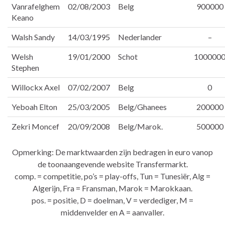
Vanrafelghem
02/08/2003
Belg
900000
Keano
Walsh Sandy
14/03/1995
Nederlander
–
Welsh
19/01/2000
Schot
100000
Stephen
Willockx Axel
07/02/2007
Belg
0
Yeboah Elton
25/03/2005
Belg/Ghanees
200000
Zekri Moncef
20/09/2008
Belg/Marok.
500000
Opmerking: De marktwaarden zijn bedragen in euro vanop
de toonaangevende website Transfermarkt.
comp. = competitie, po’s = play-offs, Tun = Tunesiër, Alg =
Algerijn, Fra = Fransman, Marok = Marokkaan.
pos. = positie, D = doelman, V = verdediger, M =
middenvelder en A = aanvaller.