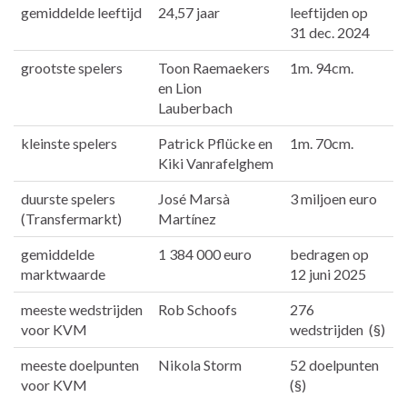
gemiddelde leeftijd
24,57 jaar
leeftijden op
31 dec. 2024
grootste spelers
Toon Raemaekers
1m. 94cm.
en Lion
Lauberbach
kleinste spelers
Patrick Pflücke en
1m. 70cm.
Kiki Vanrafelghem
duurste spelers
José Marsà
3 miljoen euro
(Transfermarkt)
Martínez
gemiddelde
1 384 000 euro
bedragen op
marktwaarde
12 juni 2025
meeste wedstrijden
Rob Schoofs
276
voor KVM
wedstrijden (§)
meeste doelpunten
Nikola Storm
52 doelpunten
voor KVM
(§)