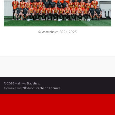
© kv mechelen 2024-2025
© 2026 Malinwa Statistics.
Gemaakt met
door
Graphene Themes
.