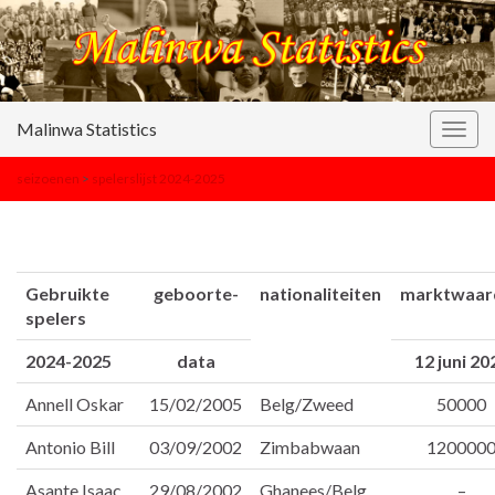
Malinwa Statistics
Togg
navig
seizoenen
>
spelerslijst 2024-2025
Gebruikte
geboorte-
nationaliteiten
marktwaar
spelers
2024-2025
data
12 juni 20
Annell Oskar
15/02/2005
Belg/Zweed
50000
Antonio Bill
03/09/2002
Zimbabwaan
120000
Asante Isaac
29/08/2002
Ghanees/Belg
–