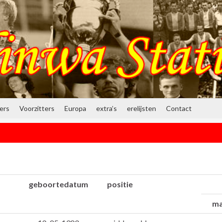
ners
Voorzitters
Europa
extra’s
erelijsten
Contact
geboortedatum
positie
ma