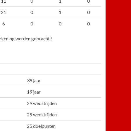
11
0
1
0
21
0
1
0
6
0
0
0
 rekening werden gebracht !
39 jaar
19 jaar
29 wedstrijden
29 wedstrijden
25 doelpunten