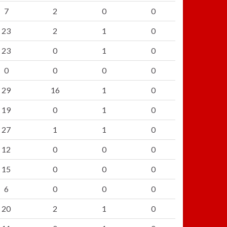
7
2
0
0
23
2
1
0
23
0
1
0
0
0
0
0
29
16
1
0
19
0
1
0
27
1
1
0
12
0
0
0
15
0
0
0
6
0
0
0
20
2
1
0