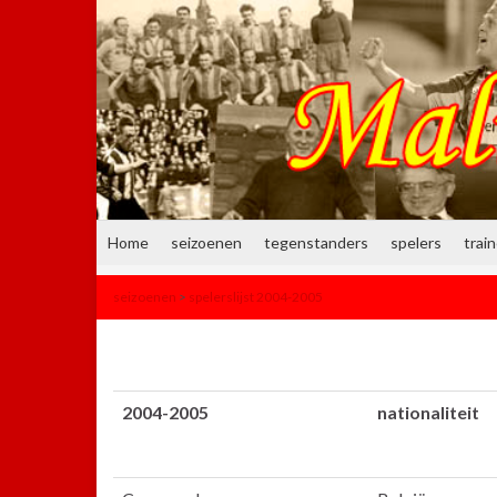
Home
seizoenen
tegenstanders
spelers
trai
seizoenen
>
spelerslijst 2004-2005
2004-2005
nationaliteit