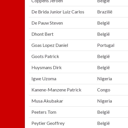
Coppens Jeroen
België
De Brida Junior Luiz Carlos
Brazilië
De Pauw Steven
België
Dhont Bert
België
Goas Lopez Daniel
Portugal
Goots Patrick
België
Huysmans Dirk
België
Igwe Uzoma
Nigeria
Kanene-Manzene Patrick
Congo
Musa Akubakar
Nigeria
Peeters Tom
België
Peytier Geoffrey
België