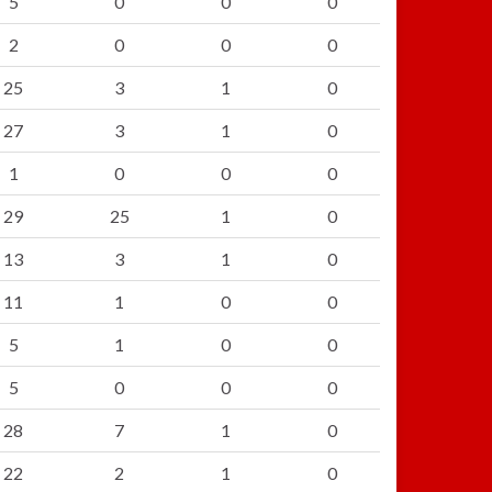
5
0
0
0
2
0
0
0
25
3
1
0
27
3
1
0
1
0
0
0
29
25
1
0
13
3
1
0
11
1
0
0
5
1
0
0
5
0
0
0
28
7
1
0
22
2
1
0