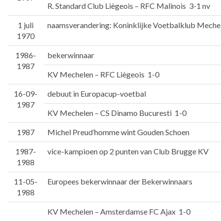
R. Standard Club Liègeois – RFC Malinois 3-1 nv
1 juli
naamsverandering: Koninklijke Voetbalklub Meche
1970
1986-
bekerwinnaar
1987
KV Mechelen – RFC Liègeois 1-0
16-09-
debuut in Europacup-voetbal
1987
KV Mechelen – CS Dinamo Bucuresti 1-0
1987
Michel Preud’homme wint Gouden Schoen
1987-
vice-kampioen op 2 punten van Club Brugge KV
1988
11-05-
Europees bekerwinnaar der Bekerwinnaars
1988
KV Mechelen – Amsterdamse FC Ajax 1-0