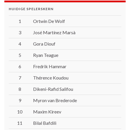
HUIDIGE SPELERSKERN
1
Ortwin De Wolf
3
José Martínez Marsà
4
Gora Diouf
5
Ryan Teague
6
Fredrik Hammar
7
Thérence Koudou
8
Dikeni-Rafid Salifou
9
Myron van Brederode
10
Maxim Kireev
11
Bilal Bafdili