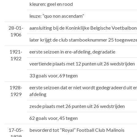
kleuren: geel en rood
leuze: “quo non ascendam”
28-01-
aansluiting bij de Koninklijke Belgische Voetbalbo
1906
later krijgt de club stamboeknummer 25 toegewez
1921-
eerste seizoen in ere-afdeling, degradatie
1922
veertiende plaats met 12 punten uit 26 wedstrijden
33 goals voor, 69 tegen
1928-
eerste seizoen dat er niet wordt gedegradeerd uit e
1929
afdeling
zesde plaats met 26 punten uit 26 wedstrijden
62 goals voor, 45 tegen
17-05-
bevorderd tot “Royal” Football Club Malinois
1929