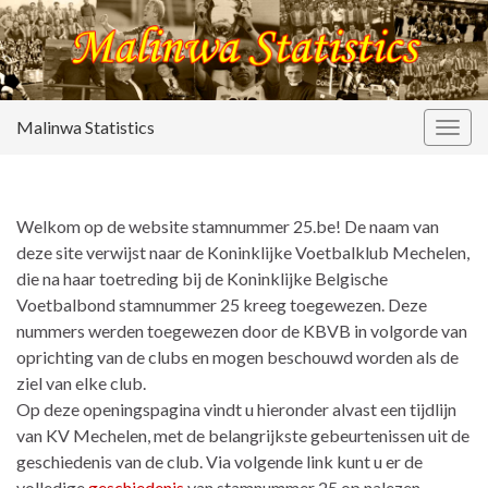
Malinwa Statistics
Togg
navig
Welkom op de website stamnummer 25.be! De naam van
deze site verwijst naar de Koninklijke Voetbalklub Mechelen,
die na haar toetreding bij de Koninklijke Belgische
Voetbalbond stamnummer 25 kreeg toegewezen. Deze
nummers werden toegewezen door de KBVB in volgorde van
oprichting van de clubs en mogen beschouwd worden als de
ziel van elke club.
Op deze openingspagina vindt u hieronder alvast een tijdlijn
van KV Mechelen, met de belangrijkste gebeurtenissen uit de
geschiedenis van de club. Via volgende link kunt u er de
volledige
geschiedenis
van stamnummer 25 op nalezen.