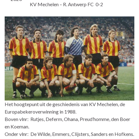
KV Mechelen – R. Antwerp FC 0-2
Het hoogtepunt uit de geschiedenis van KV Mechelen, de
Europabekeroverwinning in 1988.
Boven vlnr: Rutjes, Deferm, Ohana, Preud’homme, den Boer
en Koeman.
Onder vlnr: De Wilde, Emmers, Clijsters, Sanders en Hofkens.