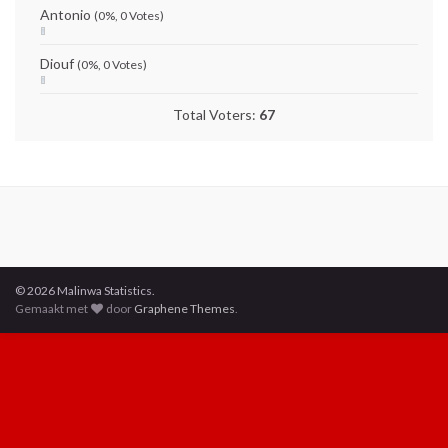
Antonio
(0%, 0 Votes)
Diouf
(0%, 0 Votes)
Total Voters:
67
© 2026 Malinwa Statistics.
Gemaakt met
door
Graphene Themes
.