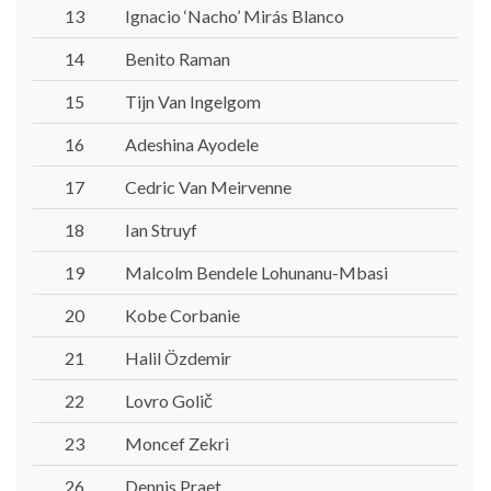
13
Ignacio ‘Nacho’ Mirás Blanco
14
Benito Raman
15
Tijn Van Ingelgom
16
Adeshina Ayodele
17
Cedric Van Meirvenne
18
Ian Struyf
19
Malcolm Bendele Lohunanu-Mbasi
20
Kobe Corbanie
21
Halil Özdemir
22
Lovro Golič
23
Moncef Zekri
26
Dennis Praet