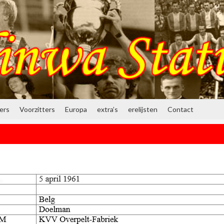
ners
Voorzitters
Europa
extra’s
erelijsten
Contact