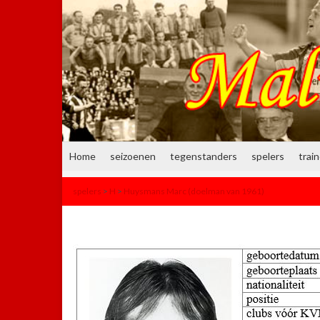
Home
seizoenen
tegenstanders
spelers
trai
spelers
>
H
>
Huysmans Marc (doelman van 1961)