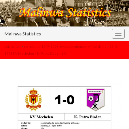
Malinwa Statistics
Togg
navig
seizoenen
>
competitie 1997-1998: tweede nationale, vijfde plaats
>
11-04-
1998 KV Mechelen – K. Patro Eisden 1-0