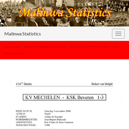
Malinwa Statistics
Togg
navig
seizoenen
>
beker van België 2000-2001
>
04-11-2000 KV Mechelen – KSK
Beveren 1-3