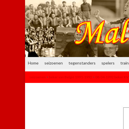
Home
seizoenen
tegenstanders
spelers
trai
seizoenen
>
beker van België 1991-1992
>
08-04-1992 beker KV