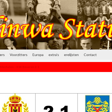
ners
Voorzitters
Europa
extra’s
erelijsten
Contact
 Mechelen – KSK Beveren 2-1