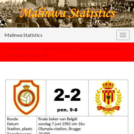
Malinwa Statistics
Togg
navig
seizoenen
>
beker van België 1991-1992
>
07-06-1992 beker R. Antwerp FC –
KV Mechelen 2-2 (pen. 9-8)