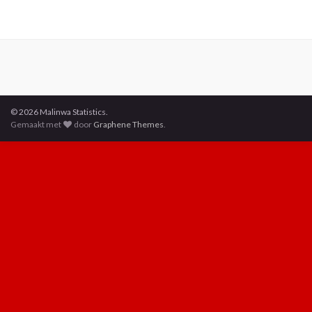
© 2026 Malinwa Statistics.
Gemaakt met
door
Graphene Themes
.