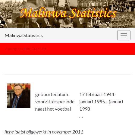
Malinwa Statistics
Togg
navig
Voorzitters
>
De Graef Jef
geboortedatum
17 februari 1944
voorzittersperiode
januari 1995 – januari
naast het voetbal
1998
…
fiche laatst bijgewerkt in november 2011