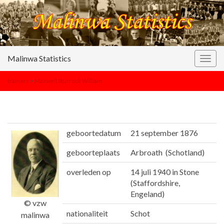
Malinwa Statistics
Togg
navig
trainers
>
Maxwell Sturrock William
geboortedatum
21 september 1876
geboorteplaats
Arbroath (Schotland)
overleden op
14 juli 1940 in Stone
(Staffordshire,
Engeland)
© vzw
nationaliteit
Schot
malinwa