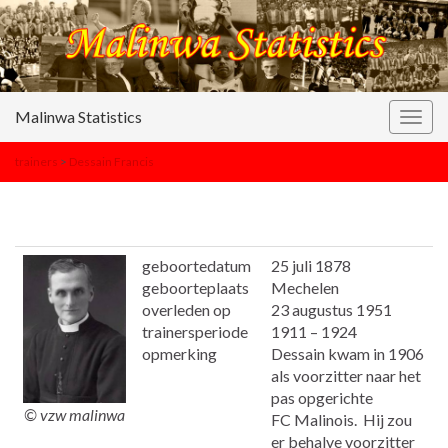
Malinwa Statistics
Togg
navig
trainers
>
Dessain Francis
geboortedatum
25 juli 1878
geboorteplaats
Mechelen
overleden op
23 augustus 1951
trainersperiode
1911 – 1924
opmerking
Dessain kwam in 1906
als voorzitter naar het
pas opgerichte
© vzw malinwa
FC Malinois. Hij zou
er behalve voorzitter