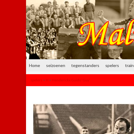
Home
seizoenen
tegenstanders
spelers
trai
spelers
>
H
>
Henderickx Guido ‘Guy’