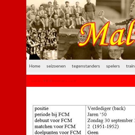
Home
seizoenen
tegenstanders
spelers
trai
spelers
>
B
>
Bosmans Jozef