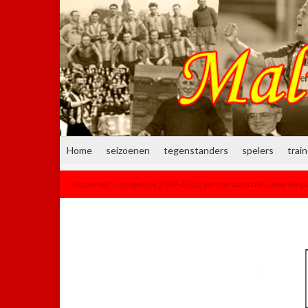
Home
seizoenen
tegenstanders
spelers
trai
seizoenen
>
competitie 2009-2010: eerste nationale, zevende pl