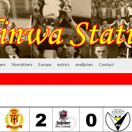
ners
Voorzitters
Europa
extra’s
erelijsten
Contact
aats
>
03-10-2009 KV Mechelen – KSC Lokeren Oost-Vlaanderen 2-0