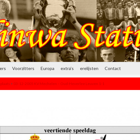
ners
Voorzitters
Europa
extra’s
erelijsten
Contact
plaats
>
03-12-2005 KV Mechelen – Oud-Heverlee Leuven 1-1