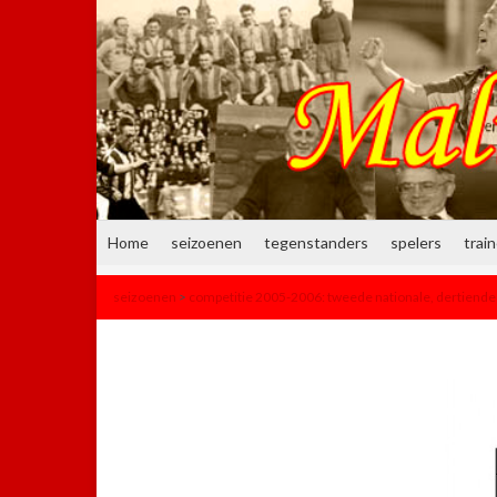
Home
seizoenen
tegenstanders
spelers
trai
seizoenen
>
competitie 2005-2006: tweede nationale, dertiende 