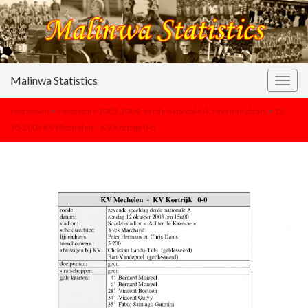
Malinwa Statistics
Togg
navig
seizoenen
>
competitie 2003-2004: derde nationale A, zevende plaats
>
12-
10-2003 KV Mechelen – KV Kortrijk 0-0