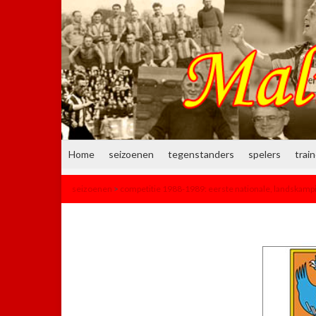
Home
seizoenen
tegenstanders
spelers
trai
seizoenen
>
competitie 1988-1989: eerste nationale, landskamp