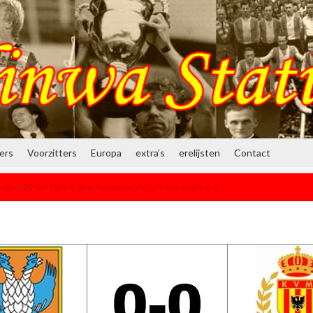
ners
Voorzitters
Europa
extra’s
erelijsten
Contact
ioen
>
29-03-1989 K. Sint-Truidense VV – KV Mechelen 0-0