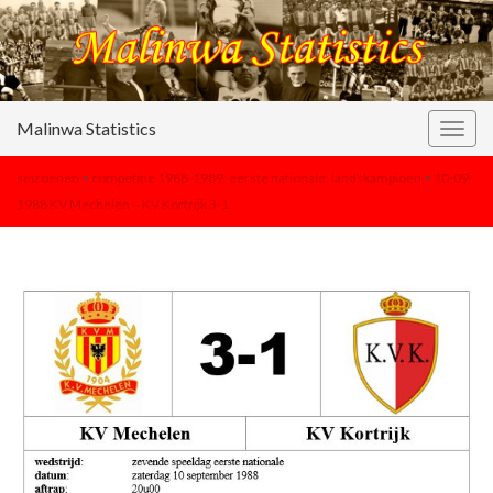
Malinwa Statistics
Togg
navig
seizoenen
>
competitie 1988-1989: eerste nationale, landskampioen
>
10-09-
1988 KV Mechelen – KV Kortrijk 3-1