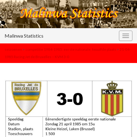
Malinwa Statistics
Togg
navig
seizoenen
>
competitie 1984-1985: eerste nationale, twaalfde plaats
>
21-04-
1985 Racing Jet de Bruxelles – KVM 3-0