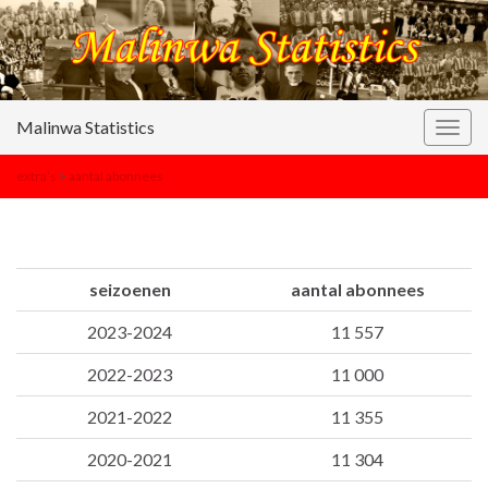
Malinwa Statistics
Togg
navig
extra’s
>
aantal abonnees
seizoenen
aantal abonnees
2023-2024
11 557
2022-2023
11 000
2021-2022
11 355
2020-2021
11 304