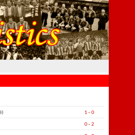
ë)
1 – 0
0 – 2