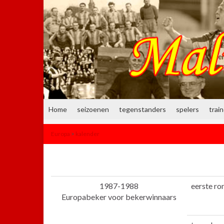
Home
seizoenen
tegenstanders
spelers
trai
Europa
>
kalender
1987-1988
eerste ro
Europabeker voor bekerwinnaars