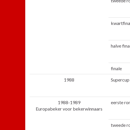
tweede r
kwartfina
halve fina
finale
1988
Supercup
1988-1989
eerste ro
Europabeker voor bekerwinnaars
tweede r