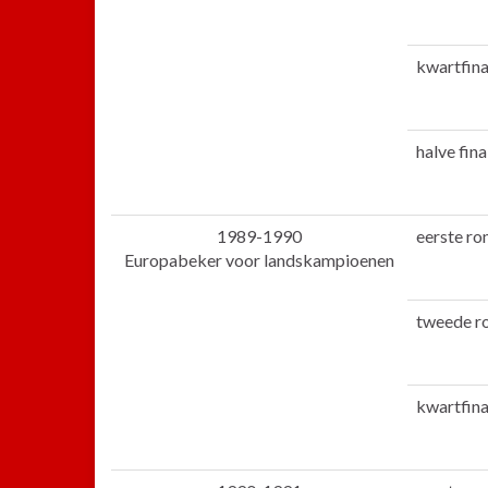
kwartfina
halve fina
1989-1990
eerste ro
Europabeker voor landskampioenen
tweede r
kwartfina