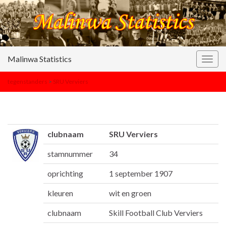
Malinwa Statistics
Togg
navig
tegenstanders
>
SRU Verviers
clubnaam
SRU Verviers
stamnummer
34
oprichting
1 september 1907
kleuren
wit en groen
clubnaam
Skill Football Club Verviers