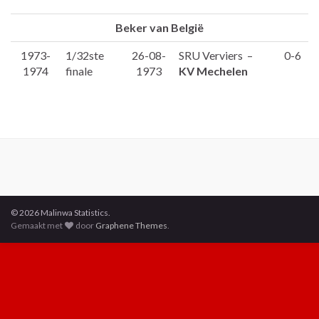
Beker van België
1973-
1/32ste
26-08-
SRU Verviers –
0-6
1974
finale
1973
KV Mechelen
© 2026 Malinwa Statistics.
Gemaakt met
door
Graphene Themes
.