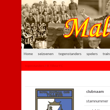
Home
seizoenen
tegenstanders
spelers
trai
tegenstanders
>
R. Tilleur FC
clubnaam
stamnummer