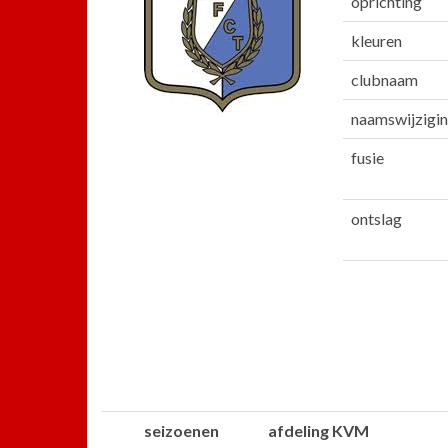
oprichting
kleuren
clubnaam
naamswijzigi
fusie
ontslag
seizoenen
afdeling KVM