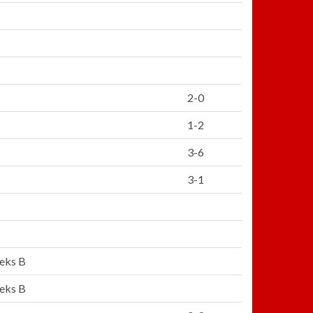
2-0
1-2
3-6
3-1
eeks B
eeks B