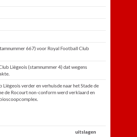
(stamnummer 667) voor Royal Football Club
Club Liègeois (stamnummer 4) dat wegens
akte.
b Liègeois verder en verhuisde naar het Stade de
ome de Rocourt non-conform werd verklaard en
n bioscoopcomplex.
uitslagen