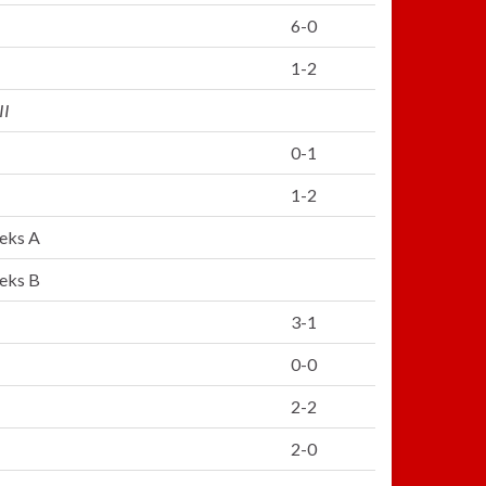
6-0
1-2
II
0-1
1-2
eeks A
eeks B
3-1
0-0
2-2
2-0