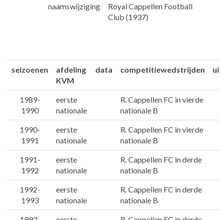
naamswijziging
Royal Cappellen Football
Club (1937)
seizoenen
afdeling
data
competitiewedstrijden
u
KVM
1989-
eerste
R. Cappellen FC in vierde
1990
nationale
nationale B
1990-
eerste
R. Cappellen FC in vierde
1991
nationale
nationale B
1991-
eerste
R. Cappellen FC in derde
1992
nationale
nationale B
1992-
eerste
R. Cappellen FC in derde
1993
nationale
nationale B
1993-
eerste
R. Cappellen FC in derde