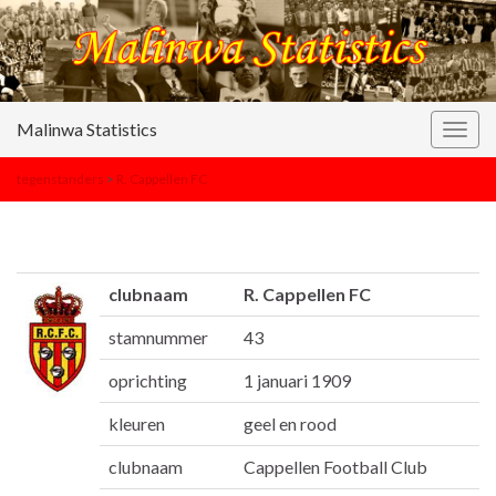
Malinwa Statistics
Togg
navig
tegenstanders
>
R. Cappellen FC
clubnaam
R. Cappellen FC
stamnummer
43
oprichting
1 januari 1909
kleuren
geel en rood
clubnaam
Cappellen Football Club