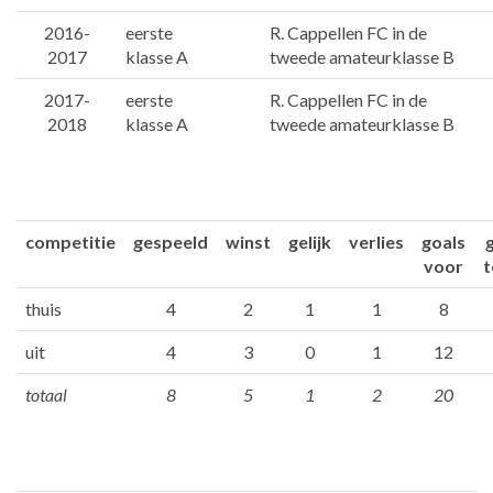
2016-
eerste
R. Cappellen FC in de
2017
klasse A
tweede amateurklasse B
2017-
eerste
R. Cappellen FC in de
2018
klasse A
tweede amateurklasse B
competitie
gespeeld
winst
gelijk
verlies
goals
voor
t
thuis
4
2
1
1
8
uit
4
3
0
1
12
totaal
8
5
1
2
20