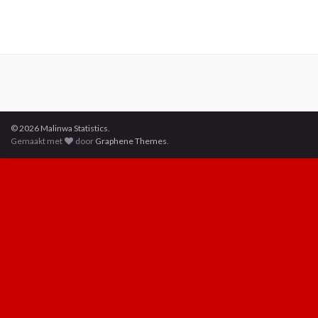
© 2026 Malinwa Statistics.
Gemaakt met
door
Graphene Themes
.