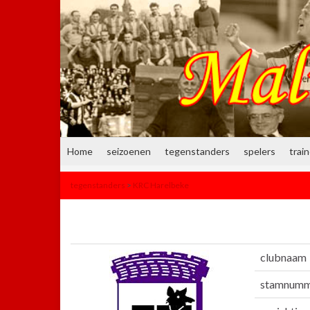
Home
seizoenen
tegenstanders
spelers
trai
tegenstanders
>
KRC Harelbeke
clubnaam
stamnumm