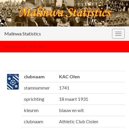
Malinwa Statistics
Togg
navig
tegenstanders
>
KAC Olen
clubnaam
KAC Olen
stamnummer
1741
oprichting
18 maart 1931
kleuren
blauw en wit
clubnaam
Athletic Club Oolen