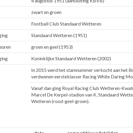
4 augustus 1951 (aansluiting KBVB)
zwart en groen
Football Club Standaard Wetteren
ging
Standaard Wetteren (1951)
leuren
groen en geel (1953)
ging
Koninklijke Standaard Wetteren (2002)
In 2015 werd het stamnummer verkocht aan het 
verdwenen eersteklasser Racing White Daring Mol
Vanaf dan ging Royal Racing Club Wetteren-Kwatr
Marcel De Kerpel-stadion van K. Standaard Wette
Wetteren (rood-geel-groen).
data
competitiewedstrijden