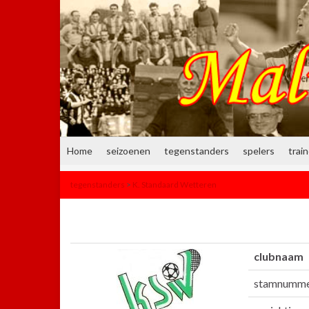
Home
seizoenen
tegenstanders
spelers
trai
tegenstanders
>
K. Standaard Wetteren
clubnaam
stamnumm