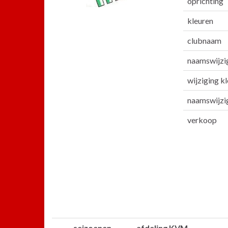
oprichting
kleuren
clubnaam
naamswijzi
wijziging k
naamswijzi
verkoop
seizoenen
afdeling KVM