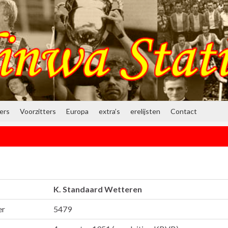
ners
Voorzitters
Europa
extra’s
erelijsten
Contact
K. Standaard Wetteren
er
5479