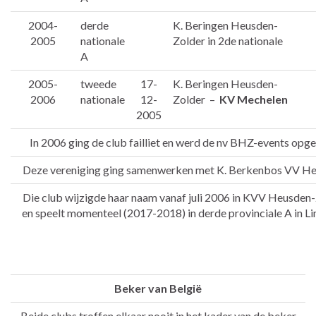
2004-
derde
K. Beringen Heusden-
2005
nationale
Zolder in 2de nationale
A
2005-
tweede
17-
K. Beringen Heusden-
2006
nationale
12-
Zolder –
KV Mechelen
2005
In 2006 ging de club failliet en werd de nv BHZ-events opge
Deze vereniging ging samenwerken met K. Berkenbos VV He
Die club wijzigde haar naam vanaf juli 2006 in KVV Heusden
en speelt momenteel (2017-2018) in derde provinciale A in L
Beker van België
Beide clubs troffen elkaar nooit in het kader van de beker