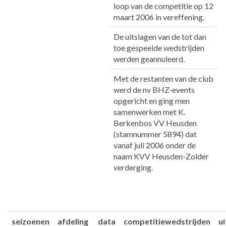
loop van de competitie op 12
maart 2006 in vereffening.
De uitslagen van de tot dan
toe gespeelde wedstrijden
werden geannuleerd.
Met de restanten van de club
werd de nv BHZ-events
opgericht en ging men
samenwerken met K.
Berkenbos VV Heusden
(stamnummer 5894) dat
vanaf juli 2006 onder de
naam KVV Heusden-Zolder
verderging.
seizoenen
afdeling
data
competitiewedstrijden
u