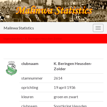
Malinwa Statistics
Togg
navig
tegenstanders
>
K. Beringen Heusden-Zolder
clubnaam
K. Beringen Heusden-
Zolder
stamnummer
2614
oprichting
19 april 1936
kleuren
groen en zwart
clubnaam
Sportkring Heusden