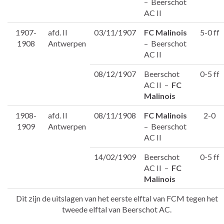
– Beerschot
AC II
1907-
afd. II
03/11/1907
FC Malinois
5-0 ff
1908
Antwerpen
– Beerschot
AC II
08/12/1907
Beerschot
0-5 ff
AC II –
FC
Malinois
1908-
afd. II
08/11/1908
FC Malinois
2-0
1909
Antwerpen
– Beerschot
AC II
14/02/1909
Beerschot
0-5 ff
AC II –
FC
Malinois
Dit zijn de uitslagen van het eerste elftal van FCM tegen het
tweede elftal van Beerschot AC.