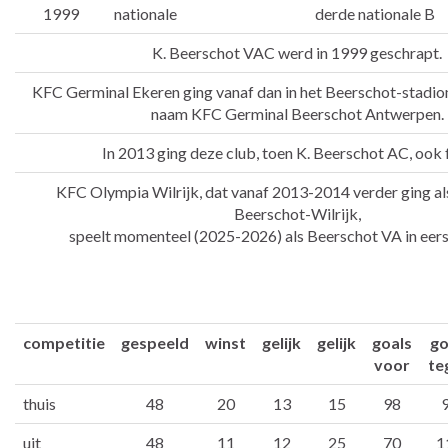
1999
nationale
derde nationale B
K. Beerschot VAC werd in 1999 geschrapt.
KFC Germinal Ekeren ging vanaf dan in het Beerschot-stadio
naam KFC Germinal Beerschot Antwerpen.
In 2013 ging deze club, toen K. Beerschot AC, ook fa
KFC Olympia Wilrijk, dat vanaf 2013-2014 verder ging a
Beerschot-Wilrijk,
speelt momenteel (2025-2026) als Beerschot VA in eers
competitie
gespeeld
winst
gelijk
gelijk
goals
go
voor
te
thuis
48
20
13
15
98
uit
48
11
12
25
70
1