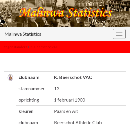
Malinwa Statistics
Togg
navig
tegenstanders
>
K. Beerschot VAC
clubnaam
K. Beerschot VAC
stamnummer
13
oprichting
1 februari 1900
kleuren
Paars en wit
clubnaam
Beerschot Athletic Club