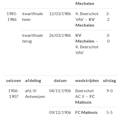
Mechelen
1985-
kwartfinale
12/03/1986
K. Beerschot
2-
1986
heen
VAV –
KV
2
Mechelen
kwartfinale
26/03/1986
KV
3-
terug
Mechelen
–
0
K. Beerschot
VAV
seizoen
afdeling
datum
wedstrijden
uitslag
1906-
afd. III
04/11/1906
Beerschot
9-0
1907
Antwerpen
AC II –
FC
Malinois
09/12/1906
FC Malinois
5-5