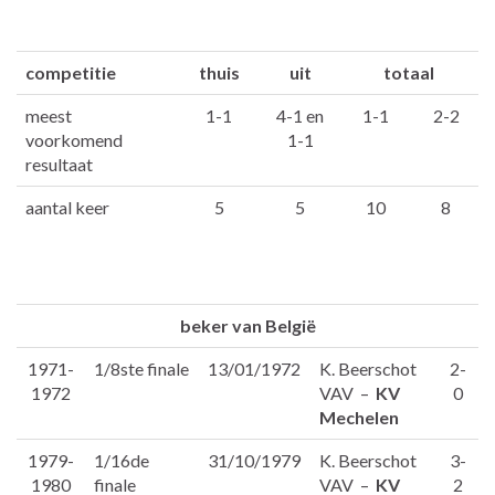
competitie
thuis
uit
totaal
meest
1-1
4-1 en
1-1
2-2
voorkomend
1-1
resultaat
aantal keer
5
5
10
8
beker van België
1971-
1/8ste finale
13/01/1972
K. Beerschot
2-
1972
VAV –
KV
0
Mechelen
1979-
1/16de
31/10/1979
K. Beerschot
3-
1980
finale
VAV –
KV
2