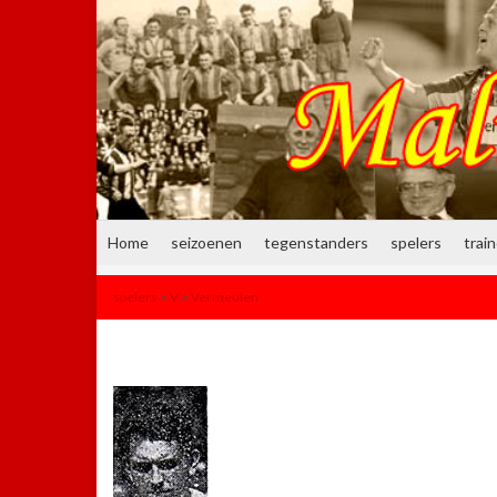
Home
seizoenen
tegenstanders
spelers
trai
spelers
>
V
>
Vermeulen