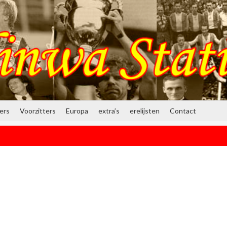
ners
Voorzitters
Europa
extra’s
erelijsten
Contact