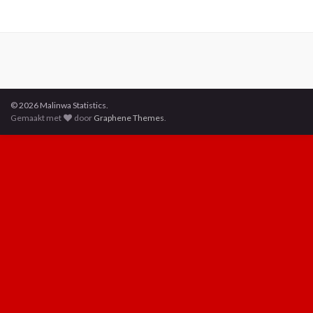
© 2026 Malinwa Statistics.
Gemaakt met
door
Graphene Themes
.