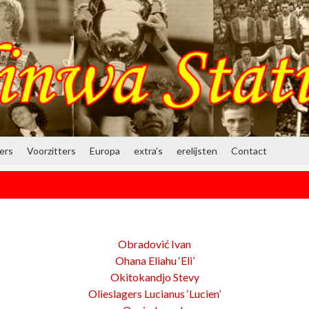
ners
Voorzitters
Europa
extra’s
erelijsten
Contact
Obradović Ivan
Ohana Eliahu ‘Eli’
Okitokandjo Stevy
Olieslagers Lucianus ‘Lucien’