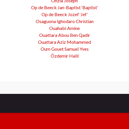
Onzia Joseph
Op de Beeck Jan-Baptist ‘Baptist’
Op de Beeck Jozef ‘Jef’
Osaguona Ighodaro Christian
Ouahabi Amine
Ouattara Abou Ben Qadir
Ouattara Aziz Mohammed
Oum Gouet Samuel Yves
Özdemir Halil