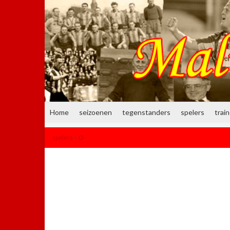
Home
seizoenen
tegenstanders
spelers
trai
spelers
>
O