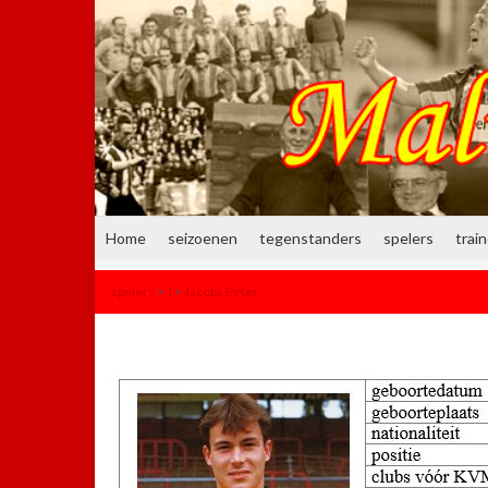
Home
seizoenen
tegenstanders
spelers
trai
spelers
>
J
>
Jacobs Peter